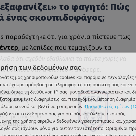
«εξαφανίζει» το φαγητό: Πώς
ά ένας σκουπιδοφάγος;
s παραδέχτηκε ότι για χρόνια πίστευε πως
έντερ
, με λεπίδες που τεμαχίζουν τα
λαβα ότι σχεδόν εξαϋλώνει τα πάντα χωρίς να
χρήση των δεδομένων σας
ότι δούλευε σαν μπλέντερ
», ανέφερε.
εργάτες μας χρησιμοποιούμε cookies και παρόμοιες τεχνολογίες 
ι να έχουμε πρόσβαση σε πληροφορίες στη συσκευή σας και να
ελίες για
ένα, όπως τη διεύθυνση IP σας, μοναδικά αναγνωριστικά και 
ε ξένους
εξατομικευμένες διαφημίσεις και περιεχόμενο, μέτρηση διαφημίσ
νάλυση κοινού και βελτίωση υπηρεσιών.
Προμηθευτές τρίτων (1
ργάζονται τα δεδομένα σας για αυτούς και άλλους σκοπούς,
ρέα, με επίκεντρο
ένης της χρήσης ακριβών δεδομένων γεωεντοπισμού και χαρακ
 διαιτητές.
ιλογές σας ισχύουν μόνο για αυτόν τον ιστότοπο. Ορισμένοι πρ
 έννομο συμφέρον αντί για συγκατάθεση· έχετε το δικαίωμα να