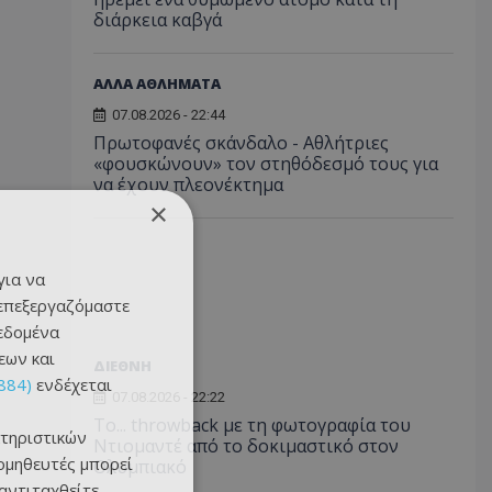
διάρκεια καβγά
ΑΛΛΑ ΑΘΛΗΜΑΤΑ
07.08.2026 - 22:44
Πρωτοφανές σκάνδαλο - Aθλήτριες
«φουσκώνουν» τον στηθόδεσμό τους για
να έχουν πλεονέκτημα
×
για να
 επεξεργαζόμαστε
δεδομένα
εων και
ΔΙΕΘΝΗ
884)
ενδέχεται
07.08.2026 - 22:22
Το... throwback με τη φωτογραφία του
τηριστικών
Ντιομαντέ από το δοκιμαστικό στον
ομηθευτές μπορεί
Ολυμπιακό
 αντιταχθείτε