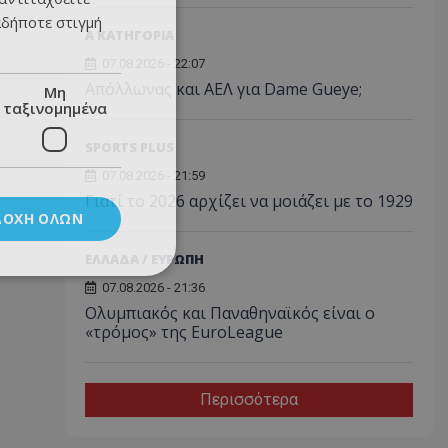
αδήποτε στιγμή
Α ΚΑΤΗΓΟΡΙΑ
07.08.2026 - 22:07
Απόλλωνας και ΑΕΛ για Dame Gueye;
Μη
ταξινομημένα
SPORTS PLUS
07.08.2026 - 21:59
Γιατί το 2026 αρχίζει να μοιάζει με το 1929
ΔΟΧΉ ΌΛΩΝ
ΕΛΛΑΔΑ / ΕΥΡΩΠΗ
07.08.2026 - 21:36
Ολυμπιακός και Παναθηναϊκός είναι ο
«τρόμος» της EuroLeague
Περισσότερα