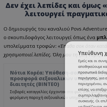
Δεν έχει λεπίδες και όμως 
λειτουργεί πραγματικ
Ο δημιουργός του καναλιού Povs Adventure
ο σκουπιδοφάγος λειτουργεί όπως ένα
μπλ
υπολείμματα τροφών: «
Έπαθα σοκ όταν κατά
Υπεύθυνη 
χρησιμοποιεί λεπίδες. Όλη μου τη ζωή νόμιζα 
Εμείς και οι συν
αποθηκεύουμε κα
Νότια Κορέα: Υπόθεση-σοκ με καταγγ
προσωπικά δεδομ
προσφορά σεξουαλικών υπηρεσιών σ
περιήγησης, για 
διαιτητές (BINTEO)
περιεχομένου, α
επίσης να επεξε
Σοβαρές καταγγελίες έρχονται στο φως στη Νότια Κο
συμπεριλαμβανομ
φερόμενη παροχή σεξουαλικών υπηρεσιών σε ξένους
συσκευής. Οι επ
να βασίζονται σε