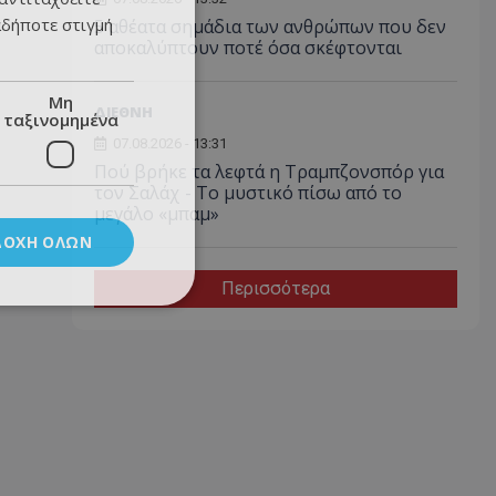
αδήποτε στιγμή
5 αθέατα σημάδια των ανθρώπων που δεν
αποκαλύπτουν ποτέ όσα σκέφτονται
Μη
ΔΙΕΘΝΗ
ταξινομημένα
07.08.2026 - 13:31
Πού βρήκε τα λεφτά η Τραμπζονσπόρ για
τον Σαλάχ - Το μυστικό πίσω από το
μεγάλο «μπαμ»
ΔΟΧΉ ΌΛΩΝ
Περισσότερα