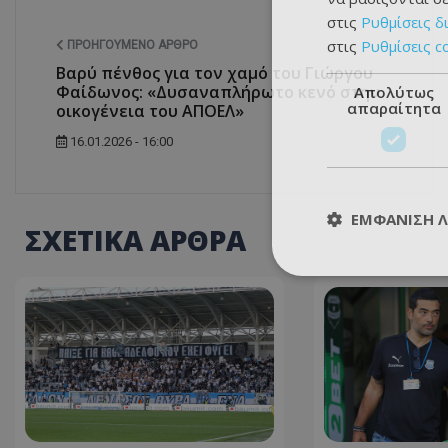
στις
Ρυθμίσεις δ
στις
Ρυθμίσεις c
ΠΡΟΗΓΟΎΜΕΝΟ ΆΡΘΡΟ
Βαρύ πένθος για τον χαμό του Γιώργου
Φαίδωνος: «Δυσαναπλήρωτο κενό στην
Απολύτως
απαραίτητα
οικογένεια του ΑΠΟΕΛ»
16.01.2026 - 16:00
ΕΜΦΆΝΙΣΗ 
ΣΧΕΤΙΚΑ ΑΡΘΡΑ