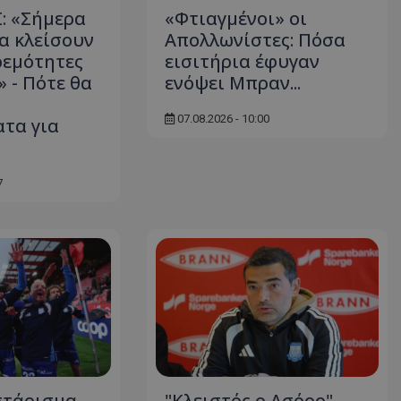
: «Σήμερα
«Φτιαγμένοι» οι
θα κλείσουν
Απολλωνίστες: Πόσα
ρεμότητες
εισιτήρια έφυγαν
 - Πότε θα
ενόψει Μπραν...
07.08.2026 - 10:00
τα για
7
στάρισμα
"Κλειστός ο Ασόρο"