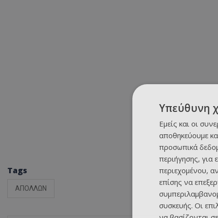
Υπεύθυνη 
Εμείς και οι συν
αποθηκεύουμε κα
προσωπικά δεδομ
περιήγησης, για 
Tags
περιεχομένου, α
επίσης να επεξε
ΑΠΟΛΛΩΝ
συμπεριλαμβανομ
συσκευής. Οι επ
να βασίζονται σε