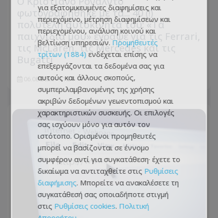
Ο Κριστιάνο Ρονάλντο
για εξατομικευμένες διαφημίσεις και
φωτογραφήθηκε με τα... 40 (!)
περιεχόμενο, μέτρηση διαφημίσεων και
πολυτελή αυτοκίνητα του: «Τα
περιεχομένου, ανάλυση κοινού και
παιχνίδια μου» έγραψε για τις Ferrari,
βελτίωση υπηρεσιών.
Προμηθευτές
τις McLaren, τις Mercedes και τις
τρίτων (1884)
ενδέχεται επίσης να
Bugatti
επεξεργάζονται τα δεδομένα σας για
αυτούς και άλλους σκοπούς,
06.08.2026 - 11:24
συμπεριλαμβανομένης της χρήσης
ακριβών δεδομένων γεωεντοπισμού και
χαρακτηριστικών συσκευής. Οι επιλογές
σας ισχύουν μόνο για αυτόν τον
ιστότοπο. Ορισμένοι προμηθευτές
μπορεί να βασίζονται σε έννομο
συμφέρον αντί για συγκατάθεση· έχετε το
δικαίωμα να αντιταχθείτε στις
Ρυθμίσεις
διαφήμισης
. Μπορείτε να ανακαλέσετε τη
συγκατάθεσή σας οποιαδήποτε στιγμή
στις
Ρυθμίσεις cookies
.
Πολιτική
Απορρήτου