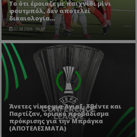
Το ότι έμοιαζε με παιχνίδι μίνι
φουτμπόλ, δεν αποτελεί
δικαιολογία…
07.08.2026 - 06:57
Άνετες νίκες για Άγιαξ, Τβέντε και
Παρτίζαν, οριακό προβάδισμα
πρόκρισης για την Μπράγκα
(ΑΠΟΤΕΛΕΣΜΑΤΑ)