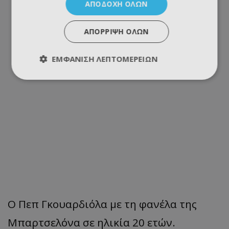
ΑΠΟΔΟΧΉ ΌΛΩΝ
ΑΠΌΡΡΙΨΗ ΌΛΩΝ
ΕΜΦΆΝΙΣΗ ΛΕΠΤΟΜΕΡΕΙΏΝ
Ο Πεπ Γκουαρδιόλα με τη φανέλα της
Μπαρτσελόνα σε ηλικία 20 ετών.