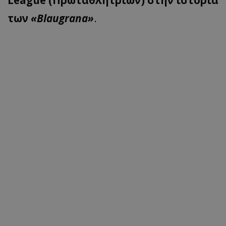
League (Πρωταθλητριών) στην ιστορία
των
«Blaugrana»
.