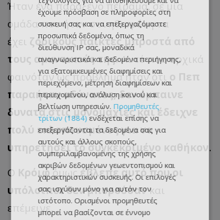
τεχνολογίες για να αποθηκεύουμε και να
Ήταν ένα παράξενο πείραμα, σε μία
έχουμε πρόσβαση σε πληροφορίες στη
ομάδα που ήταν συνηθισμένη να
συσκευή σας και να επεξεργαζόμαστε
προσωπικά δεδομένα, όπως τη
έχει
ζόρικους παίκτες μπροστά από
διεύθυνση IP σας, μοναδικά
τους αμυντικούς της
. Αυτό που αρχικά
αναγνωριστικά και δεδομένα περιήγησης,
για εξατομικευμένες διαφημίσεις και
φαινόταν ως πρόβλημα ήταν ότι
ο Πεπ
περιεχόμενο, μέτρηση διαφημίσεων και
παραήταν αδύνατος, δεν έμπαινε
περιεχομένου, ανάλυση κοινού και
βελτίωση υπηρεσιών.
Προμηθευτές
δυνατά στις μονομαχίες και έδειχνε
τρίτων (1884)
ενδέχεται επίσης να
πολύ εκλεπτυσμένος για να
επεξεργάζονται τα δεδομένα σας για
αυτούς και άλλους σκοπούς,
υπηρετήσει το συγκεκριμένο καθήκον
.
συμπεριλαμβανομένης της χρήσης
ακριβών δεδομένων γεωεντοπισμού και
Ο
Κρόιφ
όμως
έβλεπε αυτό που οι
χαρακτηριστικών συσκευής. Οι επιλογές
υπόλοιποι δεν μπορούσαν
και
σας ισχύουν μόνο για αυτόν τον
ιστότοπο. Ορισμένοι προμηθευτές
επέμεινε.
μπορεί να βασίζονται σε έννομο