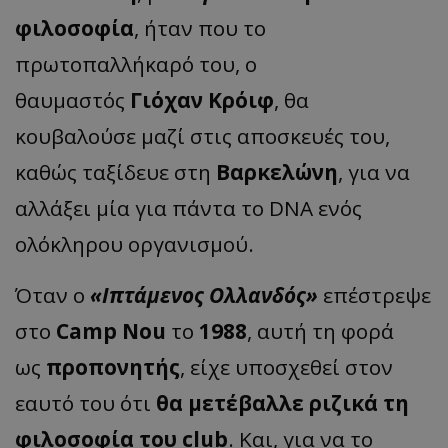
φιλοσοφία
, ήταν που το
πρωτοπαλλήκαρό του, ο
θαυμαστός
Γιόχαν Κρόιφ
, θα
κουβαλούσε μαζί στις αποσκευές του,
καθώς ταξίδευε στη
Βαρκελώνη
, για να
αλλάξει μία για πάντα το DNA ενός
ολόκληρου οργανισμού.
Όταν ο
«Ιπτάμενος Ολλανδός»
επέστρεψε
στο
Camp Nou
το
1988
, αυτή τη φορά
ως
προπονητής
, είχε υποσχεθεί στον
εαυτό του ότι
θα μετέβαλλε ριζικά τη
φιλοσοφία του club
. Και, για να το