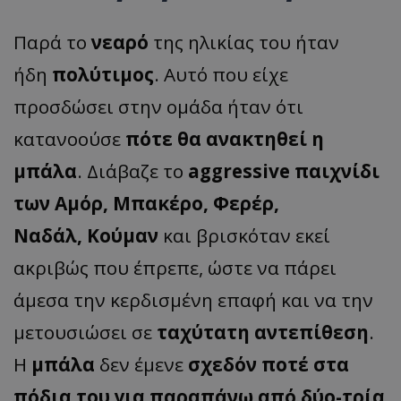
Παρά το
νεαρό
της ηλικίας του ήταν
ήδη
πολύτιμος
. Αυτό που είχε
προσδώσει στην ομάδα ήταν ότι
κατανοούσε
πότε θα ανακτηθεί η
μπάλα
. Διάβαζε το
aggressive παιχνίδι
των Αμόρ, Μπακέρο, Φερέρ,
Ναδάλ, Κούμαν
και βρισκόταν εκεί
ακριβώς που έπρεπε, ώστε να πάρει
άμεσα την κερδισμένη επαφή και να την
μετουσιώσει σε
ταχύτατη αντεπίθεση
.
Η
μπάλα
δεν έμενε
σχεδόν ποτέ στα
πόδια του για παραπάνω από δύο-τρία