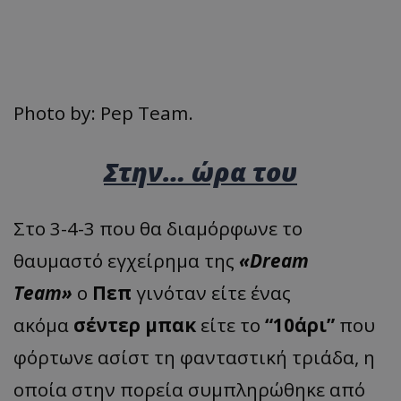
Photo by: Pep Team.
Στην… ώρα του
Στο 3-4-3 που θα διαμόρφωνε το
θαυμαστό εγχείρημα της
«Dream
Team»
o
Πεπ
γινόταν είτε ένας
ακόμα
σέντερ μπακ
είτε το
“10άρι”
που
φόρτωνε ασίστ τη φανταστική τριάδα, η
οποία στην πορεία συμπληρώθηκε από