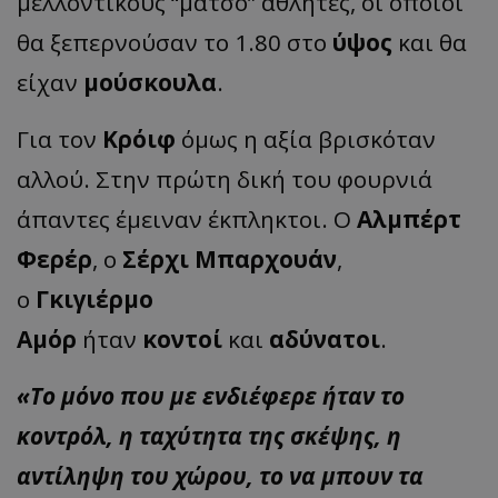
μελλοντικούς “μάτσο” αθλητές, οι οποίοι
θα ξεπερνούσαν το 1.80 στο
ύψος
και θα
είχαν
μούσκουλα
.
Για τον
Κρόιφ
όμως η αξία βρισκόταν
αλλού. Στην πρώτη δική του φουρνιά
άπαντες έμειναν έκπληκτοι. Ο
Αλμπέρτ
Φερέρ
, ο
Σέρχι Μπαρχουάν
,
ο
Γκιγιέρμο
Αμόρ
ήταν
κοντοί
και
αδύνατοι
.
«Το μόνο που με ενδιέφερε ήταν το
κοντρόλ, η ταχύτητα της σκέψης, η
αντίληψη του χώρου, το να μπουν τα