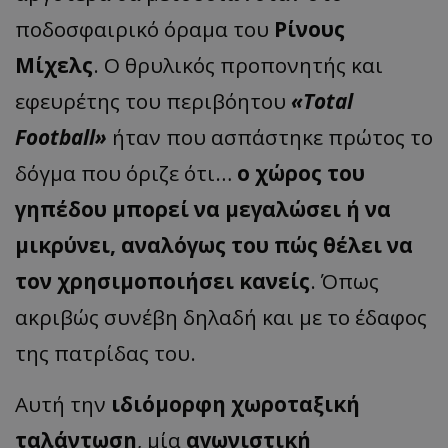
ποδοσφαιρικό όραμα του
Ρίνους
Μίχελς
. Ο θρυλικός προπονητής και
εφευρέτης του περιβόητου
«Total
Football»
ήταν που ασπάστηκε πρώτος το
δόγμα που όριζε ότι…
ο χώρος του
γηπέδου μπορεί να μεγαλώσει ή να
μικρύνει, αναλόγως του πώς θέλει να
τον χρησιμοποιήσει κανείς
. Όπως
ακριβώς συνέβη δηλαδή και με το έδαφος
της πατρίδας του.
Αυτή την
ιδιόμορφη χωροταξική
ταλάντωση
, μία
αγωνιστική