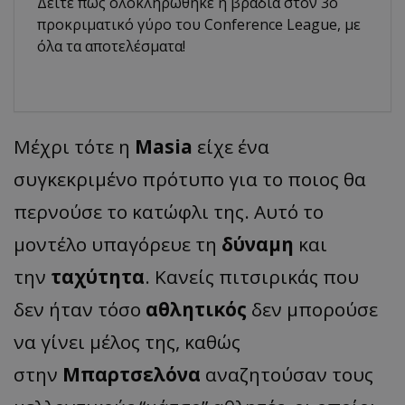
Δείτε πώς ολοκληρώθηκε η βραδιά στον 3ο
προκριματικό γύρο του Conference League, με
όλα τα αποτελέσματα!
Μέχρι τότε η
Masia
είχε ένα
συγκεκριμένο πρότυπο για το ποιος θα
περνούσε το κατώφλι της. Αυτό το
μοντέλο υπαγόρευε τη
δύναμη
και
την
ταχύτητα
. Κανείς πιτσιρικάς που
δεν ήταν τόσο
αθλητικός
δεν μπορούσε
να γίνει μέλος της, καθώς
στην
Μπαρτσελόνα
αναζητούσαν τους