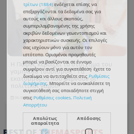
τρίτων (1884)
ενδέχεται επίσης να
επεξεργάζονται τα δεδομένα σας για
αυτούς και άλλους σκοπούς,
συμπεριλαμβανομένης της χρήσης
ακριβών δεδομένων γεωεντοπισμού και
χαρακτηριστικών συσκευής. Οι επιλογές
σας ισχύουν μόνο για αυτόν τον
ιστότοπο. Ορισμένοι προμηθευτές
μπορεί να βασίζονται σε έννομο
Η Πάφος κερδίζει το στοίχημα του
συμφέρον αντί για συγκατάθεση· έχετε το
γαμήλιου τουρισμού - Τα
δικαίωμα να αντιταχθείτε στις
Ρυθμίσεις
εκατομμύρια που φέρνουν οι
διαφήμισης
. Μπορείτε να ανακαλέσετε τη
πολιτικοί γάμοι!
συγκατάθεσή σας οποιαδήποτε στιγμή
στις
Ρυθμίσεις cookies
.
Πολιτική
06.08.2026 - 15:35
Απορρήτου
Απολύτως
Απόδοσης
απαραίτητα
BEST OF
THEMASPORTS