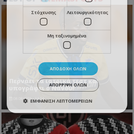
Στόχευσης
Λειτουργικότητας
Μη ταξινομημένα
ΑΠΟΔΟΧΉ ΌΛΩΝ
Περνάει τα ιατρικά τεστ και
ΑΠΌΡΡΙΨΗ ΌΛΩΝ
υπογράφει ο Νανού!
08.08.2026 - 14:14
ΕΜΦΆΝΙΣΗ ΛΕΠΤΟΜΕΡΕΙΏΝ