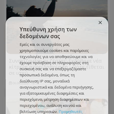
×
Υπεύθυνη χρήση των
δεδομένων σας
Εμείς και οι συνεργάτες μας
χρησιμοποιούμε cookies και παρόμοιες
τεχνολογίες για να αποθηκεύουμε και να
Συνεχίζονται οι ζέστες: Εκδόθηκε νέα
έχουμε πρόσβαση σε πληροφορίες στη
κίτρινη προειδοποίηση - Πότε τίθεται
συσκευή σας και να επεξεργαζόμαστε
σε ισχύ
προσωπικά δεδομένα, όπως τη
διεύθυνση IP σας, μοναδικά
06.08.2026 - 18:16
αναγνωριστικά και δεδομένα περιήγησης,
για εξατομικευμένες διαφημίσεις και
περιεχόμενο, μέτρηση διαφημίσεων και
περιεχομένου, ανάλυση κοινού και
βελτίωση υπηρεσιών.
Προμηθευτές