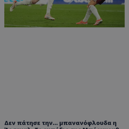
Δεν πάτησε την… μπανανόφλουδα η