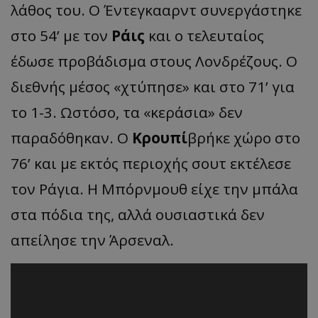
λάθος του. Ο Έντεγκααρντ συνεργάστηκε
στο 54’ με τον
Ράις
και ο τελευταίος
έδωσε προβάδισμα στους Λονδρέζους. Ο
διεθνής μέσος «χτύπησε» και στο 71’ για
το 1-3. Ωστόσο, τα «κεράσια» δεν
παραδόθηκαν. Ο
Κρουπί
βρήκε χώρο στο
76’ και με εκτός περιοχής σουτ εκτέλεσε
τον Ράγια. Η Μπόρνμουθ είχε την μπάλα
στα πόδια της, αλλά ουσιαστικά δεν
απείλησε την Άρσεναλ.