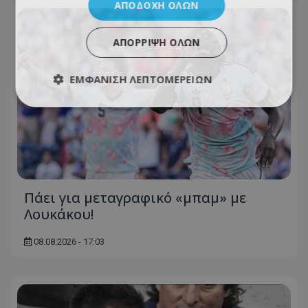
ΑΠΟΔΟΧΉ ΌΛΩΝ
ΑΠΌΡΡΙΨΗ ΌΛΩΝ
ΕΜΦΆΝΙΣΗ ΛΕΠΤΟΜΕΡΕΙΏΝ
Πάει για μεταγραφικό «μπαμ» με
Λουκάκου!
08.08.2026 - 17:03