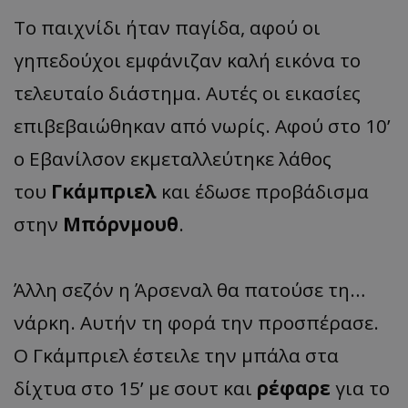
Το παιχνίδι ήταν παγίδα, αφού οι
γηπεδούχοι εμφάνιζαν καλή εικόνα το
τελευταίο διάστημα. Αυτές οι εικασίες
επιβεβαιώθηκαν από νωρίς. Αφού στο 10’
ο Εβανίλσον εκμεταλλεύτηκε λάθος
του
Γκάμπριελ
και έδωσε προβάδισμα
στην
Μπόρνμουθ
.
Άλλη σεζόν η Άρσεναλ θα πατούσε τη…
νάρκη. Αυτήν τη φορά την προσπέρασε.
Ο Γκάμπριελ έστειλε την μπάλα στα
δίχτυα στο 15’ με σουτ και
ρέφαρε
για το