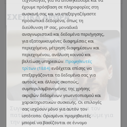
τεχνολογίες για να αποθηκεύουμε και να
έχουμε πρόσβαση σε πληροφορίες στη
συσκευή σας και να επεξεργαζόμαστε
ΣΧΕΤΙΚΑ ΑΡΘΡΑ
προσωπικά δεδομένα, όπως τη
διεύθυνση IP σας, μοναδικά
αναγνωριστικά και δεδομένα περιήγησης,
για εξατομικευμένες διαφημίσεις και
περιεχόμενο, μέτρηση διαφημίσεων και
περιεχομένου, ανάλυση κοινού και
βελτίωση υπηρεσιών.
Προμηθευτές
τρίτων (1884)
ενδέχεται επίσης να
επεξεργάζονται τα δεδομένα σας για
αυτούς και άλλους σκοπούς,
συμπεριλαμβανομένης της χρήσης
ακριβών δεδομένων γεωεντοπισμού και
χαρακτηριστικών συσκευής. Οι επιλογές
Συγκινεί η Μπαρτσελόνα για τον
σας ισχύουν μόνο για αυτόν τον
πατέρα του Μέσι: «Ευχαριστούμε για
ιστότοπο. Ορισμένοι προμηθευτές
την εμπιστοσύνη»
μπορεί να βασίζονται σε έννομο