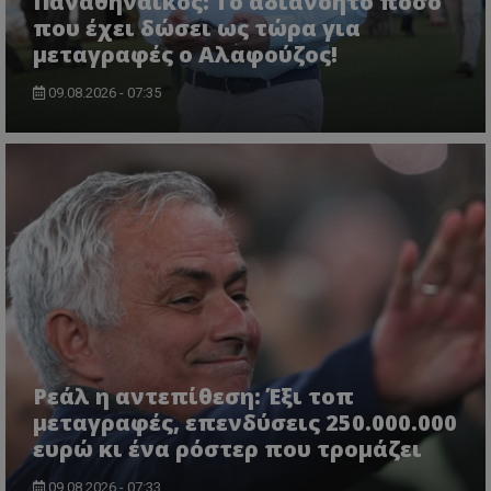
Παναθηναϊκός: Το αδιανόητο ποσό
που έχει δώσει ως τώρα για
μεταγραφές ο Αλαφούζος!
09.08.2026 - 07:35
Ρεάλ η αντεπίθεση: Έξι τοπ
μεταγραφές, επενδύσεις 250.000.000
ευρώ κι ένα ρόστερ που τρομάζει
09.08.2026 - 07:33