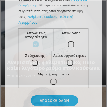
διαφήμισης
. Μπορείτε να ανακαλέσετε τη
συγκατάθεσή σας οποιαδήποτε στιγμή
στις
Ρυθμίσεις cookies
.
Πολιτική
Απορρήτου
Απολύτως
Απόδοσης
απαραίτητα
Στόχευσης
Λειτουργικότητας
Ανεμιστήρας ή κλιματιστικό; Ποιο
καίει λιγότερο ρεύμα στον καύσωνα
Μη ταξινομημένα
08.08.2026 - 23:44
ΑΠΟΔΟΧΉ ΌΛΩΝ