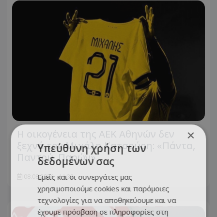
×
Η οικογένεια της ΑΕΚ Αθηνών δεν
ξεχνά τον Μιχάλη Κατσούρη: «Πάντα,
Υπεύθυνη χρήση των
Παντού, Παρών»
δεδομένων σας
Εμείς και οι συνεργάτες μας
08.08.2026 - 11:32
χρησιμοποιούμε cookies και παρόμοιες
τεχνολογίες για να αποθηκεύουμε και να
έχουμε πρόσβαση σε πληροφορίες στη