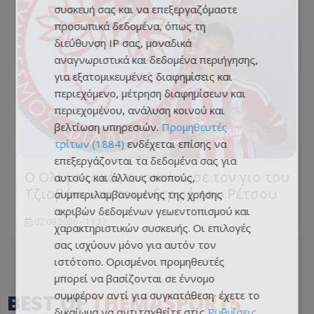
συσκευή σας και να επεξεργαζόμαστε
προσωπικά δεδομένα, όπως τη
διεύθυνση IP σας, μοναδικά
αναγνωριστικά και δεδομένα περιήγησης,
για εξατομικευμένες διαφημίσεις και
περιεχόμενο, μέτρηση διαφημίσεων και
περιεχομένου, ανάλυση κοινού και
βελτίωση υπηρεσιών.
Προμηθευτές
τρίτων (1884)
ενδέχεται επίσης να
επεξεργάζονται τα δεδομένα σας για
Ο Ολυμπιακός ανακοίνωσε τον γιο του
αυτούς και άλλους σκοπούς,
Τζιοβάνι και τον αδερφό του Ρέτσου
συμπεριλαμβανομένης της χρήσης
ακριβών δεδομένων γεωεντοπισμού και
07.08.2026 - 19:23
χαρακτηριστικών συσκευής. Οι επιλογές
σας ισχύουν μόνο για αυτόν τον
ιστότοπο. Ορισμένοι προμηθευτές
μπορεί να βασίζονται σε έννομο
συμφέρον αντί για συγκατάθεση· έχετε το
BEST OF
THEMASPORTS
δικαίωμα να αντιταχθείτε στις
Ρυθμίσεις