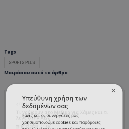
Tags
SPORTS PLUS
Μοιράσου αυτό το άρθρο
×
Υπεύθυνη χρήση των
δεδομένων σας
ΠΡΟΗΓΟΎΜΕΝΟ ΆΡΘΡΟ
Τι γράφουν στο Μεξικό για Χάμες και τι
Εμείς και οι συνεργάτες μας
λένε στην ΑΕΛ…
χρησιμοποιούμε cookies και παρόμοιες
10.12.2025 - 11:36