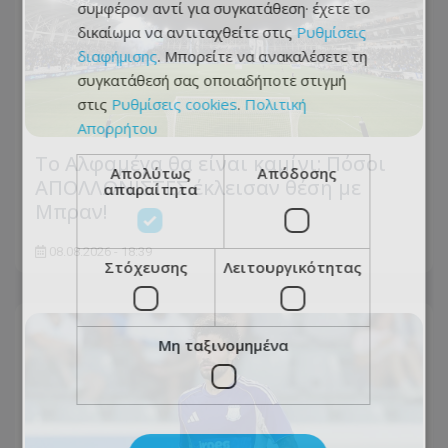
συμφέρον αντί για συγκατάθεση· έχετε το
δικαίωμα να αντιταχθείτε στις
Ρυθμίσεις
διαφήμισης
. Μπορείτε να ανακαλέσετε τη
συγκατάθεσή σας οποιαδήποτε στιγμή
στις
Ρυθμίσεις cookies
.
Πολιτική
Απορρήτου
Το Αλφαμέγα θα είναι καμίνι: Πόσοι
Απολύτως
Απόδοσης
ΑΠΟΛΛΩΝΙΣΤΕΣ έκλεισαν θέση με
απαραίτητα
Μπραν!
08.08.2026 - 18:39
Στόχευσης
Λειτουργικότητας
Μη ταξινομημένα