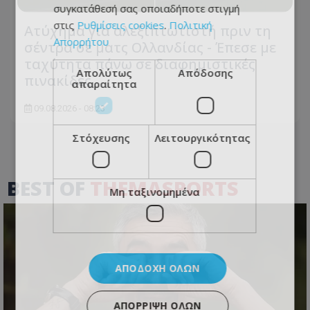
συγκατάθεσή σας οποιαδήποτε στιγμή
στις
Ρυθμίσεις cookies
.
Πολιτική
Ατύχημα για αλεξιπτωτιστή πριν τη
Απορρήτου
σέντρα σε ματς Ολλανδίας - Έπεσε με
ταχύτητα πάνω σε διαφημιστικές
Απολύτως
Απόδοσης
πινακίδες
απαραίτητα
09.08.2026 - 08:23
Στόχευσης
Λειτουργικότητας
BEST OF
THEMASPORTS
Μη ταξινομημένα
ΑΠΟΔΟΧΉ ΌΛΩΝ
ΑΠΌΡΡΙΨΗ ΌΛΩΝ