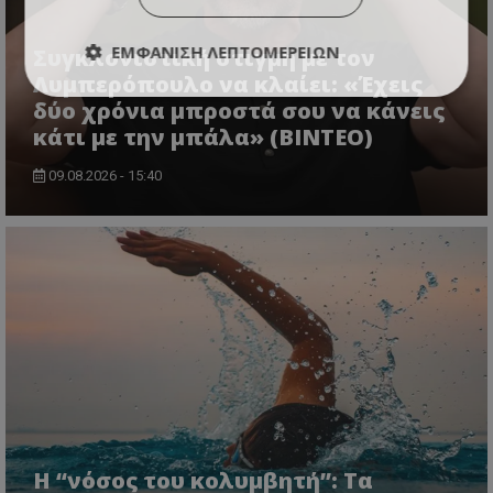
ΕΜΦΆΝΙΣΗ ΛΕΠΤΟΜΕΡΕΙΏΝ
Συγκλονιστική στιγμή με τον
Λυμπερόπουλο να κλαίει: «Έχεις
δύο χρόνια μπροστά σου να κάνεις
κάτι με την μπάλα» (ΒΙΝΤΕΟ)
09.08.2026 - 15:40
Η “νόσος του κολυμβητή”: Τα