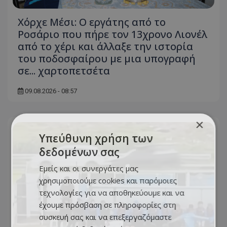
Χόρχε Μέσι: Ο εργάτης από το
Ροσάριο που πήρε τον 13χρονο Λιονέλ
από το χέρι και άλλαξε την ιστορία
του ποδοσφαίρου με μια υπογραφή
σε... χαρτοπετσέτα
09.08.2026 - 08:57
×
Υπεύθυνη χρήση των
δεδομένων σας
Εμείς και οι συνεργάτες μας
χρησιμοποιούμε cookies και παρόμοιες
τεχνολογίες για να αποθηκεύουμε και να
έχουμε πρόσβαση σε πληροφορίες στη
συσκευή σας και να επεξεργαζόμαστε