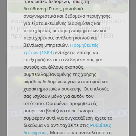
προσωπικά δεδομένα, όπως τη
διεύθυνση IP σας, μοναδικά
αναγνωριστικά και δεδομένα περιήγησης,
Αδιανόητο σκηνικό στην Ουρουγουάη:
για εξατομικευμένες διαφημίσεις και
Η μπάλα βγήκε εκτός γηπέδου και
περιεχόμενο, μέτρηση διαφημίσεων και
προκλήθηκε τρακάρισμα! (BINTEO)
περιεχομένου, ανάλυση κοινού και
βελτίωση υπηρεσιών.
Προμηθευτές
09.08.2026 - 08:56
τρίτων (1884)
ενδέχεται επίσης να
επεξεργάζονται τα δεδομένα σας για
αυτούς και άλλους σκοπούς,
συμπεριλαμβανομένης της χρήσης
ακριβών δεδομένων γεωεντοπισμού και
χαρακτηριστικών συσκευής. Οι επιλογές
σας ισχύουν μόνο για αυτόν τον
ιστότοπο. Ορισμένοι προμηθευτές
μπορεί να βασίζονται σε έννομο
συμφέρον αντί για συγκατάθεση· έχετε το
δικαίωμα να αντιταχθείτε στις
Ρυθμίσεις
διαφήμισης
. Μπορείτε να ανακαλέσετε τη