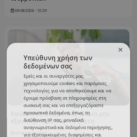
09.08.2026 - 12:29
×
Υπεύθυνη χρήση των
δεδομένων σας
Εμείς και οι συνεργάτες μας
χρησιμοποιούμε cookies και παρόμοιες
τεχνολογίες για να αποθηκεύουμε και να
έχουμε πρόσβαση σε πληροφορίες στη
συσκευή σας και να επεξεργαζόμαστε
προσωπικά δεδομένα, όπως τη
Kαύσωνας: Συμβουλές για να μην
διεύθυνση IP σας, μοναδικά
εξαντληθούμε από τη ζέστη
αναγνωριστικά και δεδομένα περιήγησης,
09.08.2026 - 12:03
για εξατομικευμένες διαφημίσεις και