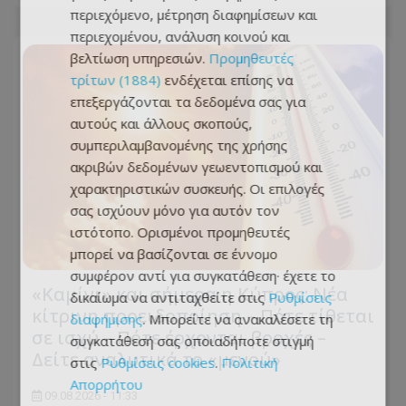
περιεχόμενο, μέτρηση διαφημίσεων και
περιεχομένου, ανάλυση κοινού και
βελτίωση υπηρεσιών.
Προμηθευτές
τρίτων (1884)
ενδέχεται επίσης να
επεξεργάζονται τα δεδομένα σας για
αυτούς και άλλους σκοπούς,
συμπεριλαμβανομένης της χρήσης
ακριβών δεδομένων γεωεντοπισμού και
χαρακτηριστικών συσκευής. Οι επιλογές
σας ισχύουν μόνο για αυτόν τον
ιστότοπο. Ορισμένοι προμηθευτές
μπορεί να βασίζονται σε έννομο
συμφέρον αντί για συγκατάθεση· έχετε το
«Καμίνι» και σήμερα η Κύπρος: Νέα
δικαίωμα να αντιταχθείτε στις
Ρυθμίσεις
κίτρινη προειδοποίηση – Πότε τίθεται
διαφήμισης
. Μπορείτε να ανακαλέσετε τη
σε ισχύ – Πότε έρχονται βροχές –
συγκατάθεσή σας οποιαδήποτε στιγμή
Δείτε αναλυτικά το «μενού»
στις
Ρυθμίσεις cookies
.
Πολιτική
Απορρήτου
09.08.2026 - 11:33