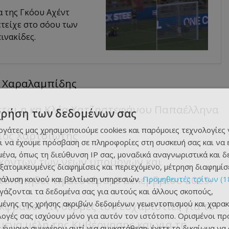
α της Γκόου Αχέντ
ετείχε στο σόου των
ινακίδες.
ος Χαραλαμπίδης
εται η κα Κλέα Χατζηστεφάνου Παπαέλληνα
χρήση των δεδομένων σας
εργάτες μας χρησιμοποιούμε cookies και παρόμοιες τεχνολογίες 
ριος Χαρτσιώτης
ι να έχουμε πρόσβαση σε πληροφορίες στη συσκευή σας και να
ένα, όπως τη διεύθυνση IP σας, μοναδικά αναγνωριστικά και 
ηκόντων των νέων υπουργών και
εξατομικευμένες διαφημίσεις και περιεχόμενο, μέτρηση διαφημίσ
ποιηθεί τη Δευτέρα, 8 Δεκεμβρίου 2025.
νάλυση κοινού και βελτίωση υπηρεσιών.
Προμηθευτές τρίτων (1
ργάζονται τα δεδομένα σας για αυτούς και άλλους σκοπούς,
ένης της χρήσης ακριβών δεδομένων γεωεντοπισμού και χαρακ
φράσει τις θερμές του ευχαριστίες για το
ιλογές σας ισχύουν μόνο για αυτόν τον ιστότοπο. Ορισμένοι πρ
ενα μέλη της Κυβέρνησης και για τη
 έννομο συμφέρον αντί για συγκατάθεση· έχετε το δικαίωμα να