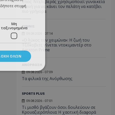
Έπος: Ντελιβεράς χρησιμοποιεί γυναικεία
αδήποτε στιγμή
φωνή για να κάνει τον πελάτη να κατέβει
πιο γρήγορα
Μη
ΤΕΝΝΙΣ
ταξινομημένα
09.08.2026 - 07:14
«Ο λύκος τον χειμώνα»: Η ζωή του
Τζόκοβιτς γίνεται ντοκιμαντέρ στο
Amazon Prime
ΔΟΧΉ ΌΛΩΝ
ΑΝΟΡΘΩΣΗ
09.08.2026 - 07:09
Τα φιλικά της Ανόρθωσης
SPORTS PLUS
09.08.2026 - 07:01
Τι μισθό βγάζουν όσοι δουλεύουν σε
Κρουαζιερόπλοια: Η χαοτική διαφορά