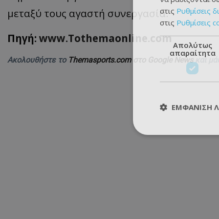
στις
Ρυθμίσεις δ
μεταξύ τους αγαστή συνεργασία.
στις
Ρυθμίσεις c
Πηγή:
www.Tothemaonline.com
Απολύτως
απαραίτητα
Ακολουθήστε το
Themasports.com στο Google News
και μά
ΕΜΦΆΝΙΣΗ 