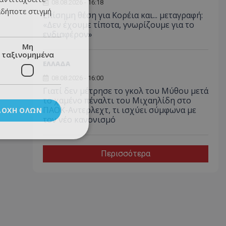
08.08.2026 - 16:18
αδήποτε στιγμή
Επίσημη θέση για Κορέια και... μεταγραφή:
«Δεν έχουμε τίποτα, γνωρίζουμε για το
ενδιαφέρον»
Μη
ταξινομημένα
ΕΛΛΑΔΑ
08.08.2026 - 16:00
Γιατί δεν μέτρησε το γκολ του Μύθου μετά
το χαμένο πέναλτι του Μιχαηλίδη στο
ΠΑΟΚ-Αντερλεχτ, τι ισχύει σύμφωνα με
ΔΟΧΉ ΌΛΩΝ
τον νέο κανονισμό
Περισσότερα