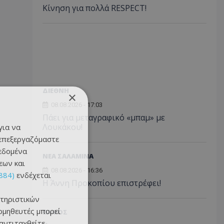
Κίνηση για πολλά RESPECT!
ΔΙΕΘΝΗ
×
08.08.2026 - 17:03
Πάει για μεταγραφικό «μπαμ» με
Λουκάκου!
για να
 επεξεργαζόμαστε
δεδομένα
ΝΕΑ ΣΑΛΑΜΙΝΑ
εων και
08.08.2026 - 16:36
884)
ενδέχεται
Η Άννη Προκοπίου επιστρέφει!
τηριστικών
ομηθευτές μπορεί
ΠΑΦΟΣ
 αντιταχθείτε