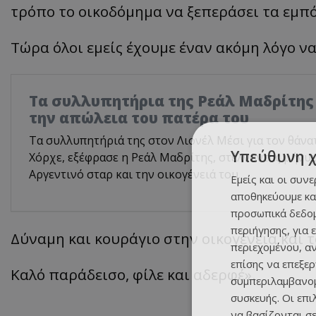
τρόπο το οικοδόμημα να ξεπεράσει τα εμπό
Τώρα όλοι εμείς έχουμε έναν ακόμη λόγο ν
Τα συλλυπητήρια της Ρεάλ Μαδρίτης
την απώλεια του πατέρα του
Τα συλλυπητήριά της στον Λιονέλ Μέσι για τον θάνα
Υπεύθυνη 
Χόρχε, εξέφρασε η Ρεάλ Μαδρίτης, στέλνοντας μήν
Αργεντινό σταρ και την οικογένειά του.
Εμείς και οι συν
αποθηκεύουμε κα
προσωπικά δεδομ
περιήγησης, για 
Δύναμη και κουράγιο στην οικογένεια και τ
περιεχομένου, α
επίσης να επεξε
Καλό παράδεισο, φίλε και αδερφέ».
συμπεριλαμβανομ
συσκευής. Οι επ
να βασίζονται σε