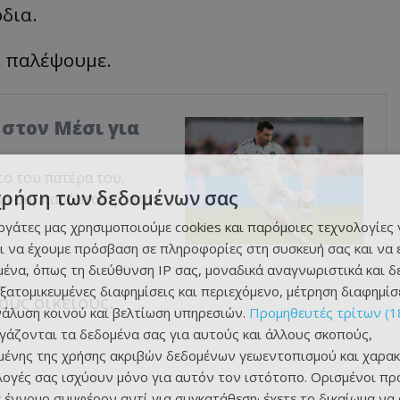
δια.
α παλέψουμε.
 στον Μέσι για
το του πατέρα του,
χρήση των δεδομένων σας
υμα συμπαράστασης στον
εργάτες μας χρησιμοποιούμε cookies και παρόμοιες τεχνολογίες 
ι να έχουμε πρόσβαση σε πληροφορίες στη συσκευή σας και να
ένα, όπως τη διεύθυνση IP σας, μοναδικά αναγνωριστικά και 
εξατομικευμένες διαφημίσεις και περιεχόμενο, μέτρηση διαφημίσ
ους οικείους.
νάλυση κοινού και βελτίωση υπηρεσιών.
Προμηθευτές τρίτων (1
ργάζονται τα δεδομένα σας για αυτούς και άλλους σκοπούς,
ένης της χρήσης ακριβών δεδομένων γεωεντοπισμού και χαρακ
ιλογές σας ισχύουν μόνο για αυτόν τον ιστότοπο. Ορισμένοι πρ
 έννομο συμφέρον αντί για συγκατάθεση· έχετε το δικαίωμα να