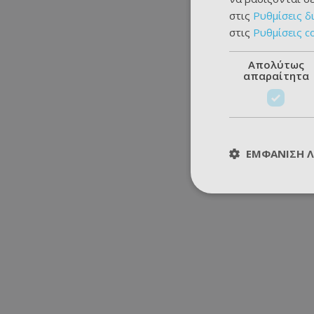
στις
Ρυθμίσεις δ
στις
Ρυθμίσεις c
Απολύτως
απαραίτητα
ΕΜΦΆΝΙΣΗ 