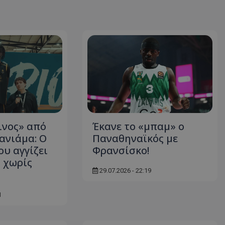
ινος» από
Έκανε το «μπαμ» ο
ανιάμα: Ο
Παναθηναϊκός με
ου αγγίζει
Φρανσίσκο!
 χωρίς
29.07.2026 - 22:19
1