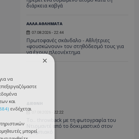
διάρκεια καβγά
ΑΛΛΑ ΑΘΛΗΜΑΤΑ
07.08.2026 - 22:44
Πρωτοφανές σκάνδαλο - Aθλήτριες
«φουσκώνουν» τον στηθόδεσμό τους για
να έχουν πλεονέκτημα
×
για να
 επεξεργαζόμαστε
δεδομένα
εων και
ΔΙΕΘΝΗ
884)
ενδέχεται
07.08.2026 - 22:22
Το... throwback με τη φωτογραφία του
τηριστικών
Ντιομαντέ από το δοκιμαστικό στον
ομηθευτές μπορεί
Ολυμπιακό
 αντιταχθείτε