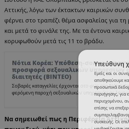
Αττικής, λόγω των έκτακτων καιρικών συνθ
φέρνει στο τραπέζι θέμα ασφαλείας για τη
και μετά το φινάλε της. Με τα έντονα καιρ
κορυφωθούν μετά τις 11 το βράδυ.
Νότια Κορέα: Υπόθεση-σοκ με καταγγ
Υπεύθυνη 
προσφορά σεξουαλικών υπηρεσιών σ
Εμείς και οι συν
διαιτητές (BINTEO)
αποθηκεύουμε κα
Σοβαρές καταγγελίες έρχονται στο φως στη Νότια Κο
προσωπικά δεδομ
φερόμενη παροχή σεξουαλικών υπηρεσιών σε ξένους
περιήγησης, για 
περιεχομένου, α
επίσης να επεξε
συμπεριλαμβανομ
Να σημειωθεί πως η Περιφέρεια Αττική
συσκευής. Οι επ
να βασίζονται σε