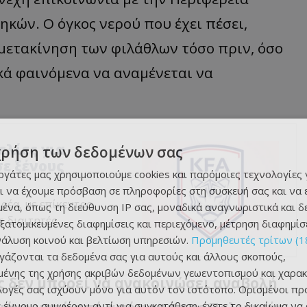
ηκών. Ο όγκος νερού που έχει πέσει,
 μετακίνηση των φιλάθλων τόσο πριν, όσο
ικά φαινόμενα να αναμένεται να
ελίες για
χρήση των δεδομένων σας
ε ξένους
εργάτες μας χρησιμοποιούμε cookies και παρόμοιες τεχνολογίες 
ι να έχουμε πρόσβαση σε πληροφορίες στη συσκευή σας και να
ρέα, με επίκεντρο
ένα, όπως τη διεύθυνση IP σας, μοναδικά αναγνωριστικά και 
 διαιτητές.
εξατομικευμένες διαφημίσεις και περιεχόμενο, μέτρηση διαφημίσ
νάλυση κοινού και βελτίωση υπηρεσιών.
Προμηθευτές τρίτων (1
ργάζονται τα δεδομένα σας για αυτούς και άλλους σκοπούς,
ένης της χρήσης ακριβών δεδομένων γεωεντοπισμού και χαρακ
ς δεν μπορεί να ανακοινώσει αναβολή
ιλογές σας ισχύουν μόνο για αυτόν τον ιστότοπο. Ορισμένοι πρ
 έννομο συμφέρον αντί για συγκατάθεση· έχετε το δικαίωμα να