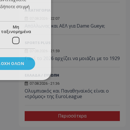
αδήποτε στιγμή
Α ΚΑΤΗΓΟΡΙΑ
07.08.2026 - 22:07
Απόλλωνας και ΑΕΛ για Dame Gueye;
Μη
ταξινομημένα
SPORTS PLUS
07.08.2026 - 21:59
Γιατί το 2026 αρχίζει να μοιάζει με το 1929
ΔΟΧΉ ΌΛΩΝ
ΕΛΛΑΔΑ / ΕΥΡΩΠΗ
07.08.2026 - 21:36
Ολυμπιακός και Παναθηναϊκός είναι ο
«τρόμος» της EuroLeague
Περισσότερα