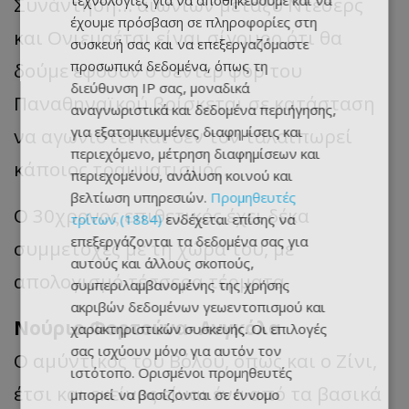
τεχνολογίες για να αποθηκεύουμε και να
Συνάντηση… αιωνίων μεταξύ Ντέσερς
έχουμε πρόσβαση σε πληροφορίες στη
και Ονιεμαέτσι είναι σίγουρο ότι θα
συσκευή σας και να επεξεργαζόμαστε
προσωπικά δεδομένα, όπως τη
δούμε εφόσον ο σέντερ φορ του
διεύθυνση IP σας, μοναδικά
Παναθηναϊκού βρίσκεται σε κατάσταση
αναγνωριστικά και δεδομένα περιήγησης,
για εξατομικευμένες διαφημίσεις και
να αγωνιστεί και δεν τον ταλαιπωρεί
περιεχόμενο, μέτρηση διαφημίσεων και
κάποιος τραυματισμός.
περιεχομένου, ανάλυση κοινού και
βελτίωση υπηρεσιών.
Προμηθευτές
Ο 30χρονος επιθετικός έχει δέκα
τρίτων (1884)
ενδέχεται επίσης να
επεξεργάζονται τα δεδομένα σας για
συμμετοχές με τη χώρα του, με
αυτούς και άλλους σκοπούς,
απολογισμό τέσσερα τέρματα.
συμπεριλαμβανομένης της χρήσης
ακριβών δεδομένων γεωεντοπισμού και
Νούριο Φορτούνα- Ανγκόλα
χαρακτηριστικών συσκευής. Οι επιλογές
σας ισχύουν μόνο για αυτόν τον
Ο αμύντικος του Βόλου, όπως και ο Ζίνι,
ιστότοπο. Ορισμένοι προμηθευτές
έτσι και εκείνος είναι ένα από τα βασικά
μπορεί να βασίζονται σε έννομο