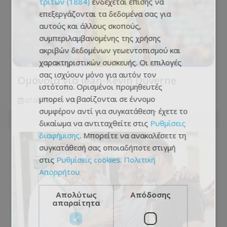
τρίτων (1884)
ενδέχεται επίσης να
επεξεργάζονται τα δεδομένα σας για
αυτούς και άλλους σκοπούς,
συμπεριλαμβανομένης της χρήσης
ακριβών δεδομένων γεωεντοπισμού και
χαρακτηριστικών συσκευής. Οι επιλογές
σας ισχύουν μόνο για αυτόν τον
Ομόνοια για Jean-Kevin Duverne
ιστότοπο. Ορισμένοι προμηθευτές
μπορεί να βασίζονται σε έννομο
07.08.2026 - 14:38
συμφέρον αντί για συγκατάθεση· έχετε το
δικαίωμα να αντιταχθείτε στις
Ρυθμίσεις
διαφήμισης
. Μπορείτε να ανακαλέσετε τη
συγκατάθεσή σας οποιαδήποτε στιγμή
στις
Ρυθμίσεις cookies
.
Πολιτική
Απορρήτου
Απολύτως
Απόδοσης
απαραίτητα