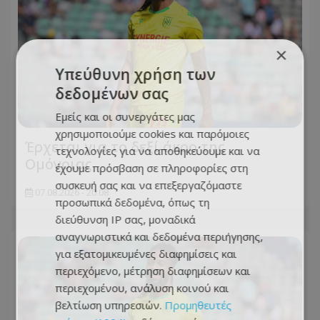
×
Υπεύθυνη χρήση των
δεδομένων σας
Εμείς και οι συνεργάτες μας
χρησιμοποιούμε cookies και παρόμοιες
Έρχεται για το δεξί άκρο της
τεχνολογίες για να αποθηκεύουμε και να
Ομόνοιας
έχουμε πρόσβαση σε πληροφορίες στη
συσκευή σας και να επεξεργαζόμαστε
07.08.2026 - 20:08
προσωπικά δεδομένα, όπως τη
διεύθυνση IP σας, μοναδικά
αναγνωριστικά και δεδομένα περιήγησης,
για εξατομικευμένες διαφημίσεις και
περιεχόμενο, μέτρηση διαφημίσεων και
περιεχομένου, ανάλυση κοινού και
βελτίωση υπηρεσιών.
Προμηθευτές