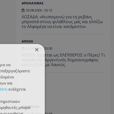
ΑΠΟΛΛΩΝΑΣ
05.08.2026 - 23:12
ΛΟΣΑΔΑ: «Ανυπομονώ για τη ρεβάνς
μπροστά στους φιλάθλους μας και ελπίζω
το Αλφαμέγα να είναι κατάμεστο»
ΑΠΟΕΛ
×
05.08.2026 - 23:00
ΑΠΟΕΛ: Έρχεται ως ΕΛΕΥΘΕΡΟΣ ο Πέρες! Τι
αποκάλυψε Αργεντινός δημοσιογράφος
για το DEAL με Λανούς
για να
 επεξεργαζόμαστε
δεδομένα
εων και
884)
ενδέχεται
τηριστικών
ΟΜΟΝΟΙΑ
ομηθευτές μπορεί
 αντιταχθείτε
05.08.2026 - 22:38