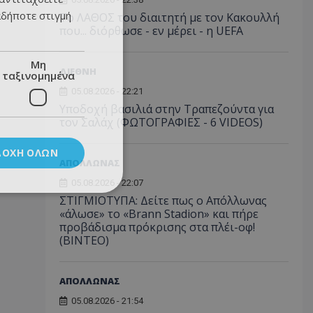
αδήποτε στιγμή
Το ΛΑΘΟΣ του διαιτητή με τον Κακουλλή
που... διόρθωσε - εν μέρει - η UEFA
Μη
ΔΙΕΘΝΗ
ταξινομημένα
05.08.2026 - 22:21
Υποδοχή βασιλιά στην Τραπεζούντα για
τον Σαλάχ (ΦΩΤΟΓΡΑΦΙΕΣ - 6 VIDEOS)
ΔΟΧΉ ΌΛΩΝ
ΑΠΟΛΛΩΝΑΣ
05.08.2026 - 22:07
ΣΤΙΓΜΙΟΤΥΠΑ: Δείτε πως ο Απόλλωνας
«άλωσε» το «Brann Stadion» και πήρε
προβάδισμα πρόκρισης στα πλέι-οφ!
(ΒΙΝΤΕΟ)
ΑΠΟΛΛΩΝΑΣ
05.08.2026 - 21:54