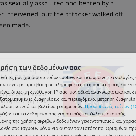
s sexually assaulted and beaten by a
r intervened, but the attacker walked off
 been made.
χρήση των δεδομένων σας
αση από τη 14η
ρία η Ελλάδα
εργάτες μας χρησιμοποιούμε cookies και παρόμοιες τεχνολογίες 
ι να έχουμε πρόσβαση σε πληροφορίες στη συσκευή σας και να
ένα, όπως τη διεύθυνση IP σας, μοναδικά αναγνωριστικά και 
Μπραν με 0-1, έδωσε
εξατομικευμένες διαφημίσεις και περιεχόμενο, μέτρηση διαφημίσ
πό τη 14η θέση στην
νάλυση κοινού και βελτίωση υπηρεσιών.
Προμηθευτές τρίτων (1
ργάζονται τα δεδομένα σας για αυτούς και άλλους σκοπούς,
ένης της χρήσης ακριβών δεδομένων γεωεντοπισμού και χαρακ
ιλογές σας ισχύουν μόνο για αυτόν τον ιστότοπο. Ορισμένοι πρ
 έννομο συμφέρον αντί για συγκατάθεση· έχετε το δικαίωμα να