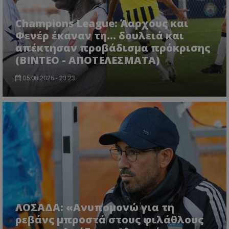
Champions League: Άαρχους και
Φενέρ έκαναν τη... δουλειά και
απέκτησαν προβάδισμα πρόκρισης
(ΒΙΝΤΕΟ - ΑΠΟΤΕΛΕΣΜΑΤΑ)
05.08.2026 - 23:23
ΛΟΣΑΔΑ: «Ανυπομονώ για τη
ρεβάνς μπροστά στους φιλάθλους