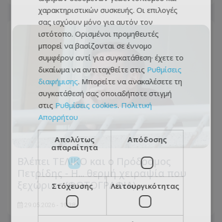
χαρακτηριστικών συσκευής. Οι επιλογές
σας ισχύουν μόνο για αυτόν τον
ιστότοπο. Ορισμένοι προμηθευτές
μπορεί να βασίζονται σε έννομο
συμφέρον αντί για συγκατάθεση· έχετε το
δικαίωμα να αντιταχθείτε στις
Ρυθμίσεις
διαφήμισης
. Μπορείτε να ανακαλέσετε τη
συγκατάθεσή σας οποιαδήποτε στιγμή
στις
Ρυθμίσεις cookies
.
Πολιτική
Απορρήτου
Απολύτως
Απόδοσης
απαραίτητα
Βλέπει ΤΕΛΙΚΟ και ο Πρόδρομος
Πετρίδης - Η... θερμή χειραψία που
ξεχώρισε (ΦΩΤΟΓΡΑΦΙΑ)
Στόχευσης
Λειτουργικότητας
29.05.2026 - 19:38