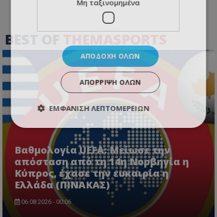
Μη ταξινομημένα
BEST OF
THEMASPORTS
ΑΠΟΔΟΧΉ ΌΛΩΝ
ΑΠΌΡΡΙΨΗ ΌΛΩΝ
ΕΜΦΆΝΙΣΗ ΛΕΠΤΟΜΕΡΕΙΏΝ
Βαθμολογία UEFA: Μείωσε την
απόσταση από τη 14η Νορβηγία η
Κύπρος, έχασε την ευκαιρία η
Ελλάδα (ΠΙΝΑΚΑΣ)
06.08.2026 - 00:06