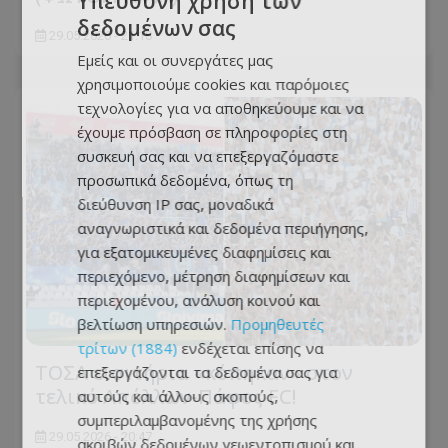
Υπεύθυνη χρήση των
δεδομένων σας
29.05.2026 - 21:18
Εμείς και οι συνεργάτες μας
χρησιμοποιούμε cookies και παρόμοιες
τεχνολογίες για να αποθηκεύουμε και να
έχουμε πρόσβαση σε πληροφορίες στη
συσκευή σας και να επεξεργαζόμαστε
προσωπικά δεδομένα, όπως τη
διεύθυνση IP σας, μοναδικά
αναγνωριστικά και δεδομένα περιήγησης,
για εξατομικευμένες διαφημίσεις και
περιεχόμενο, μέτρηση διαφημίσεων και
περιεχομένου, ανάλυση κοινού και
βελτίωση υπηρεσιών.
Προμηθευτές
τρίτων (1884)
ενδέχεται επίσης να
ΤΟΣΑ εισιτήρια «κόπηκαν» στον
επεξεργάζονται τα δεδομένα σας για
τελικό Απόλλων-Πάφος FC!
αυτούς και άλλους σκοπούς,
συμπεριλαμβανομένης της χρήσης
29.05.2026 - 20:47
ακριβών δεδομένων γεωεντοπισμού και