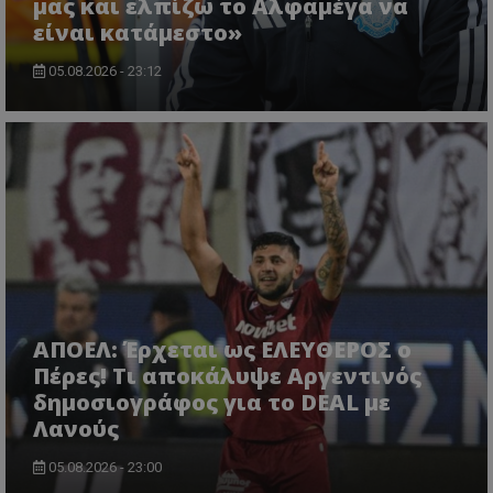
μας και ελπίζω το Αλφαμέγα να
είναι κατάμεστο»
05.08.2026 - 23:12
ΑΠΟΕΛ: Έρχεται ως ΕΛΕΥΘΕΡΟΣ ο
Πέρες! Τι αποκάλυψε Αργεντινός
δημοσιογράφος για το DEAL με
Λανούς
05.08.2026 - 23:00