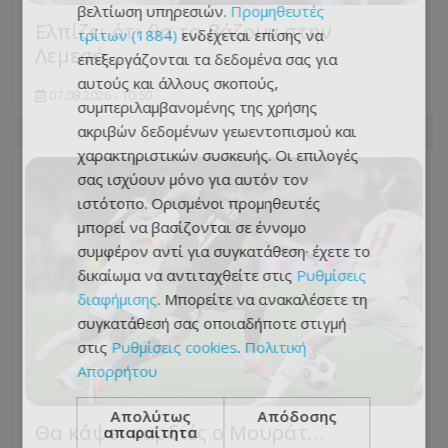
βελτίωση υπηρεσιών.
Προμηθευτές
Ελπίζει ότι θα τα βάζουν στην
τρίτων (1884)
ενδέχεται επίσης να
Λεμεσό…
επεξεργάζονται τα δεδομένα σας για
αυτούς και άλλους σκοπούς,
07.08.2026 - 10:50
συμπεριλαμβανομένης της χρήσης
ακριβών δεδομένων γεωεντοπισμού και
χαρακτηριστικών συσκευής. Οι επιλογές
σας ισχύουν μόνο για αυτόν τον
ιστότοπο. Ορισμένοι προμηθευτές
μπορεί να βασίζονται σε έννομο
συμφέρον αντί για συγκατάθεση· έχετε το
δικαίωμα να αντιταχθείτε στις
Ρυθμίσεις
διαφήμισης
. Μπορείτε να ανακαλέσετε τη
συγκατάθεσή σας οποιαδήποτε στιγμή
στις
Ρυθμίσεις cookies
.
Πολιτική
Απορρήτου
Απολύτως
Απόδοσης
Θα κάψει καρδιές ο Μουράτ…
απαραίτητα