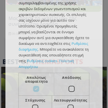
συμπεριλαμβανομένης της χρήσης
ακριβών δεδομένων γεωεντοπισμού και
χαρακτηριστικών συσκευής. Οι επιλογές
Μας άρεσε το «κλείσιμο» της
σας ισχύουν μόνο για αυτόν τον
συνέντευξης Λοσάδα…
ιστότοπο. Ορισμένοι προμηθευτές
μπορεί να βασίζονται σε έννομο
06.08.2026 - 08:19
συμφέρον αντί για συγκατάθεση· έχετε το
δικαίωμα να αντιταχθείτε στις
Ρυθμίσεις
διαφήμισης
. Μπορείτε να ανακαλέσετε τη
συγκατάθεσή σας οποιαδήποτε στιγμή
BEST OF
THEMASPORTS
στις
Ρυθμίσεις cookies
.
Πολιτική
Απορρήτου
Απολύτως
Απόδοσης
απαραίτητα
Στόχευσης
Λειτουργικότητας