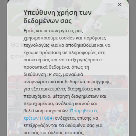
×
Υπεύθυνη χρήση των
δεδομένων σας
Εμείς και οι συνεργάτες μας
χρησιμοποιούμε cookies και παρόμοιες
Θα κάψει καρδιές ο Μουράτ…
τεχνολογίες για να αποθηκεύουμε και να
έχουμε πρόσβαση σε πληροφορίες στη
07.08.2026 - 10:28
συσκευή σας και να επεξεργαζόμαστε
προσωπικά δεδομένα, όπως τη
διεύθυνση IP σας, μοναδικά
αναγνωριστικά και δεδομένα περιήγησης,
για εξατομικευμένες διαφημίσεις και
περιεχόμενο, μέτρηση διαφημίσεων και
περιεχομένου, ανάλυση κοινού και
βελτίωση υπηρεσιών.
Προμηθευτές
τρίτων (1884)
ενδέχεται επίσης να
επεξεργάζονται τα δεδομένα σας για
αυτούς και άλλους σκοπούς,