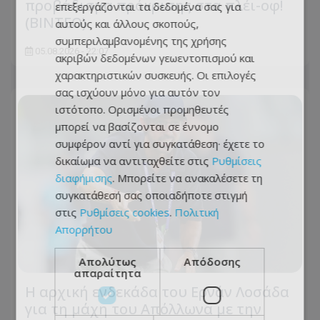
προβάδισμα πρόκρισης στα πλέι-οφ!
επεξεργάζονται τα δεδομένα σας για
(ΒΙΝΤΕΟ)
αυτούς και άλλους σκοπούς,
συμπεριλαμβανομένης της χρήσης
05.08.2026 - 22:07
ακριβών δεδομένων γεωεντοπισμού και
χαρακτηριστικών συσκευής. Οι επιλογές
σας ισχύουν μόνο για αυτόν τον
ιστότοπο. Ορισμένοι προμηθευτές
μπορεί να βασίζονται σε έννομο
συμφέρον αντί για συγκατάθεση· έχετε το
δικαίωμα να αντιταχθείτε στις
Ρυθμίσεις
διαφήμισης
. Μπορείτε να ανακαλέσετε τη
συγκατάθεσή σας οποιαδήποτε στιγμή
στις
Ρυθμίσεις cookies
.
Πολιτική
Απορρήτου
Απολύτως
Απόδοσης
απαραίτητα
Η αρχική ενδεκάδα του Ερνάν Λοσάδα
για τη μάχη του Απόλλωνα με την