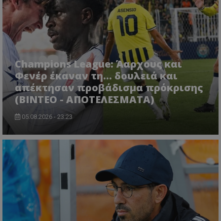
Champions League: Άαρχους και
Φενέρ έκαναν τη... δουλειά και
απέκτησαν προβάδισμα πρόκρισης
(ΒΙΝΤΕΟ - ΑΠΟΤΕΛΕΣΜΑΤΑ)
05.08.2026 - 23:23