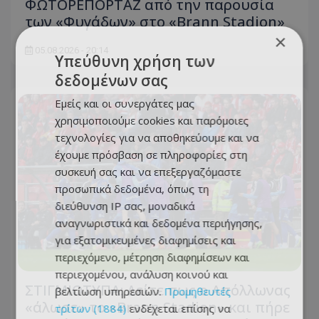
ΦΩΤΟΡΕΠΟΡΤΑΖ από την παρουσία
των «Φυγάδων» στο «Brann Stadion»
×
05.08.2026 - 20:14
Υπεύθυνη χρήση των
δεδομένων σας
Εμείς και οι συνεργάτες μας
χρησιμοποιούμε cookies και παρόμοιες
τεχνολογίες για να αποθηκεύουμε και να
έχουμε πρόσβαση σε πληροφορίες στη
συσκευή σας και να επεξεργαζόμαστε
προσωπικά δεδομένα, όπως τη
διεύθυνση IP σας, μοναδικά
αναγνωριστικά και δεδομένα περιήγησης,
για εξατομικευμένες διαφημίσεις και
περιεχόμενο, μέτρηση διαφημίσεων και
περιεχομένου, ανάλυση κοινού και
ΣΤΙΓΜΙΟΤΥΠΑ: Δείτε πως ο Απόλλωνας
βελτίωση υπηρεσιών.
Προμηθευτές
«άλωσε» το «Brann Stadion» και πήρε
τρίτων (1884)
ενδέχεται επίσης να