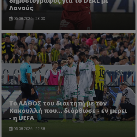
δημοσιογράφος για το DEAL με
Λανούς
05.08.2026 - 23:00
Το ΛΑΘΟΣ του διαιτητή με τον
Κακουλλή που... διόρθωσε - εν μέρει
- η UEFA
05.08.2026 - 22:38