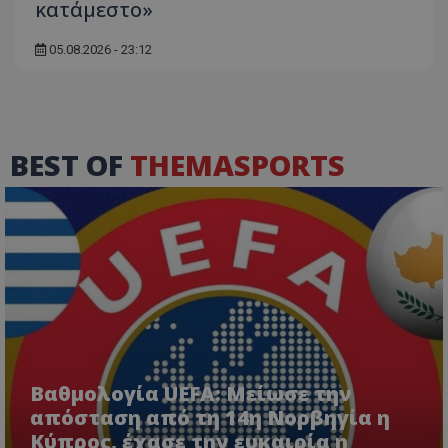
κατάμεστο»
05.08.2026 - 23:12
BEST OF
THEMASPORTS
Βαθμολογία UEFA: Μείωσε την
απόσταση από τη 14η Νορβηγία η
Κύπρος, έχασε την ευκαιρία η