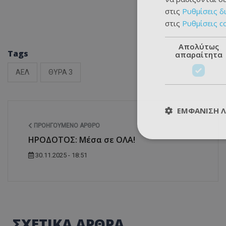
στις
Ρυθμίσεις δ
στις
Ρυθμίσεις c
Απολύτως
Tags
απαραίτητα
ΑΕΛ
ΘΥΡΑ 3
ΕΜΦΆΝΙΣΗ 
ΠΡΟΗΓΟΎΜΕΝΟ ΆΡΘΡΟ
ΗΡΟΔΟΤΟΣ: Μέσα σε ΟΛΑ!
30.11.2025 - 18:51
ΣΧΕΤΙΚΑ ΑΡΘΡΑ