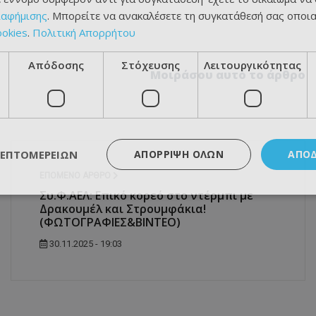
ιαφήμισης
. Μπορείτε να ανακαλέσετε τη συγκατάθεσή σας οποι
ookies
.
Πολιτική Απορρήτου
Απόδοσης
Στόχευσης
Λειτουργικότητας
Μοιράσου αυτό το άρθρο
ΛΕΠΤΟΜΕΡΕΙΏΝ
ΑΠΌΡΡΙΨΗ ΌΛΩΝ
ΑΠΟ
ΕΠΌΜΕΝΟ ΆΡΘΡΟ
Συ.Φ.ΑΕΛ: Επικό κορεό στο ντέρμπι με
Δρακουμέλ και Στρουμφάκια!
(ΦΩΤΟΓΡΑΦΙΕΣ&ΒΙΝΤΕΟ)
30.11.2025 - 19:03