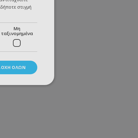
αδήποτε στιγμή
Μη
ταξινομημένα
ΔΟΧΉ ΌΛΩΝ