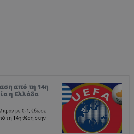
αση από τη 14η
ρία η Ελλάδα
Μπραν με 0-1, έδωσε
πό τη 14η θέση στην