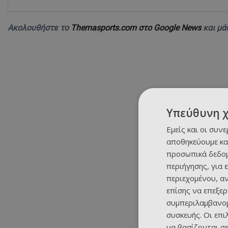
Ακολουθήστε το
Themasports.com στο Google News
και μά
Υπεύθυνη 
Εμείς και οι συν
αποθηκεύουμε κα
προσωπικά δεδομ
περιήγησης, για 
περιεχομένου, α
επίσης να επεξε
συμπεριλαμβανομ
συσκευής. Οι επ
να βασίζονται σε