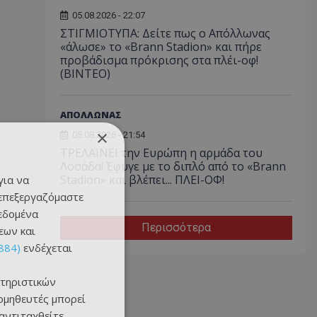
05.08.2026 - 22:07
ΣΤΙΓΜΙΟΤΥΠΑ: Δείτε πως ο Απόλλωνας
«άλωσε» το «Brann Stadion» και πήρε
προβάδισμα πρόκρισης στα πλέι-οφ!
(ΒΙΝΤΕΟ)
ΑΠΟΛΛΩΝΑΣ
×
05.08.2026 - 21:54
ΤΡΕΛΑΙΝΕΙ την Ευρώπη η αρμάδα του
Λοσάδα! Έφυγε με το διπλό από το «Brann
Stadion» και βλέπει... ΠΛΕΙ-ΟΦ!
για να
 επεξεργαζόμαστε
δεδομένα
Περισσότερα
εων και
884)
ενδέχεται
τηριστικών
ομηθευτές μπορεί
 αντιταχθείτε