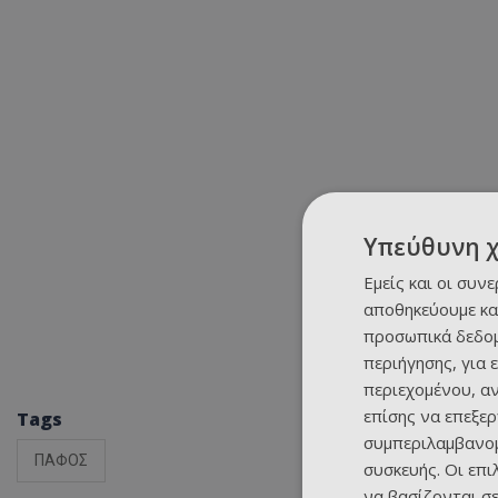
Υπεύθυνη 
Εμείς και οι συν
αποθηκεύουμε κα
προσωπικά δεδομ
περιήγησης, για 
περιεχομένου, α
επίσης να επεξε
Tags
συμπεριλαμβανομ
ΠΑΦΟΣ
συσκευής. Οι επ
να βασίζονται σε