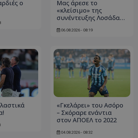
αρδιές ο
Μας άρεσε το
«κλείσιμο» της
συνέντευξης Λοσάδα…
8
06.08.2026 - 08:19
λαστικά
«Γκελάρει» του Ασόρο
α!
– Σκόραρε ενάντια
στον ΑΠΟΕΛ το 2022
3
04.08.2026 - 08:32