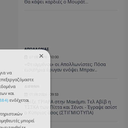
Θα κάψει καρδιές ο Μουράτ…
ΑΠΟΛΛΩΝΑΣ
×
07.08.2026 - 10:00
«Φτιαγμένοι» οι Απολλωνίστες: Πόσα
εισιτήρια έφυγαν ενόψει Μπραν...
για να
 επεξεργαζόμαστε
δεδομένα
ΔΙΕΘΝΗ
εων και
07.08.2026 - 09:53
884)
ενδέχεται
Έριξε ΤΡΙΑΡΑ στην Μακάμπι Τελ Αβίβ η
ΤΣΣΚΑ των Πίττα και Σένσι - Έγραψε ασίστ
ο Κύπριος άσος (ΣΤΙΓΜΙΟΤΥΠΑ)
τηριστικών
ομηθευτές μπορεί
 αντιταχθείτε