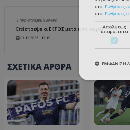
στις
Ρυθμίσεις δ
στις
Ρυθμίσεις c
ΠΡΟΗΓΟΎΜΕΝΟ ΆΡΘΡΟ
Απολύτως
Επέστρεψε κι ΕΚΤΟΣ μετά από καιρό!
απαραίτητα
01.12.2025 - 17:19
ΕΜΦΆΝΙΣΗ 
ΣΧΕΤΙΚΑ ΑΡΘΡΑ