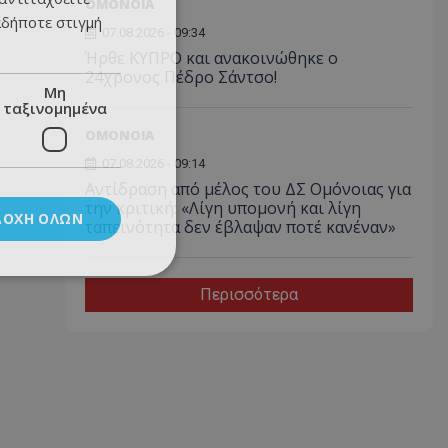
ΟΜΟΝΟΙΑ
αδήποτε στιγμή
07.08.2026 - 09:34
Ήρθε ΚΥΠΡΟ και ανακοινώθηκε ο
24χρονος Πέδρο Σάντσο!
Μη
ταξινομημένα
ΟΜΟΝΟΙΑ
07.08.2026 - 09:14
Αντίδραση από μέλος του ΔΣ Ομόνοιας για
την κριτική: «Λίγη υπομονή και λίγη
ΔΟΧΉ ΌΛΩΝ
ταπεινότητα δεν έβλαψαν ποτέ κανέναν»
Περισσότερα