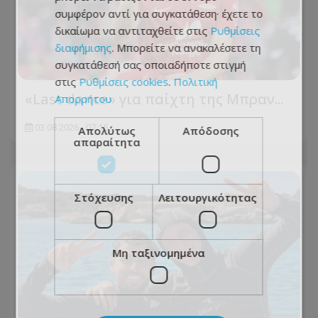
συμφέρον αντί για συγκατάθεση· έχετε το
δικαίωμα να αντιταχθείτε στις
Ρυθμίσεις
διαφήμισης
. Μπορείτε να ανακαλέσετε τη
συγκατάθεσή σας οποιαδήποτε στιγμή
στις
Ρυθμίσεις cookies
.
Πολιτική
«Last dance» για παίχτη της Μπραν...
Απορρήτου
03.08.2026 - 07:15
Απολύτως
Απόδοσης
απαραίτητα
Στόχευσης
Λειτουργικότητας
Μη ταξινομημένα