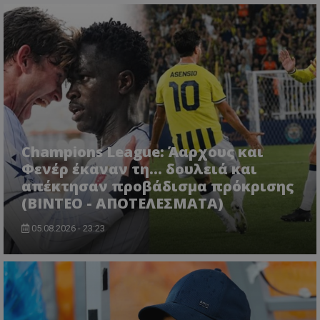
Champions League: Άαρχους και
Φενέρ έκαναν τη... δουλειά και
απέκτησαν προβάδισμα πρόκρισης
(ΒΙΝΤΕΟ - ΑΠΟΤΕΛΕΣΜΑΤΑ)
05.08.2026 - 23:23