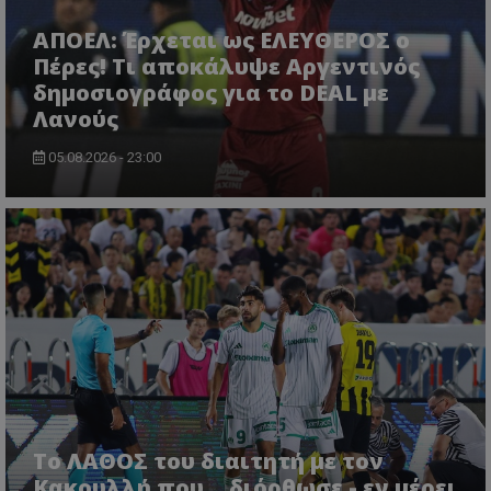
ΑΠΟΕΛ: Έρχεται ως ΕΛΕΥΘΕΡΟΣ ο
Πέρες! Τι αποκάλυψε Αργεντινός
δημοσιογράφος για το DEAL με
Λανούς
05.08.2026 - 23:00
Το ΛΑΘΟΣ του διαιτητή με τον
Κακουλλή που... διόρθωσε - εν μέρει