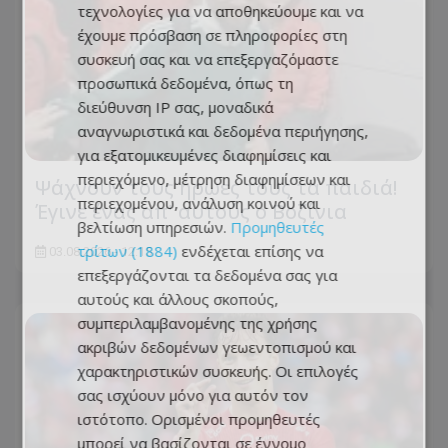
τεχνολογίες για να αποθηκεύουμε και να
έχουμε πρόσβαση σε πληροφορίες στη
συσκευή σας και να επεξεργαζόμαστε
προσωπικά δεδομένα, όπως τη
διεύθυνση IP σας, μοναδικά
αναγνωριστικά και δεδομένα περιήγησης,
για εξατομικευμένες διαφημίσεις και
περιεχόμενο, μέτρηση διαφημίσεων και
Ψάχνουν τους ήρωες τους τα παιδιά!
περιεχομένου, ανάλυση κοινού και
Έγινε ένας απ' αυτούς ο Βοζίνια
βελτίωση υπηρεσιών.
Προμηθευτές
τρίτων (1884)
ενδέχεται επίσης να
03.08.2026 - 12:15
επεξεργάζονται τα δεδομένα σας για
αυτούς και άλλους σκοπούς,
συμπεριλαμβανομένης της χρήσης
ακριβών δεδομένων γεωεντοπισμού και
χαρακτηριστικών συσκευής. Οι επιλογές
σας ισχύουν μόνο για αυτόν τον
ιστότοπο. Ορισμένοι προμηθευτές
μπορεί να βασίζονται σε έννομο