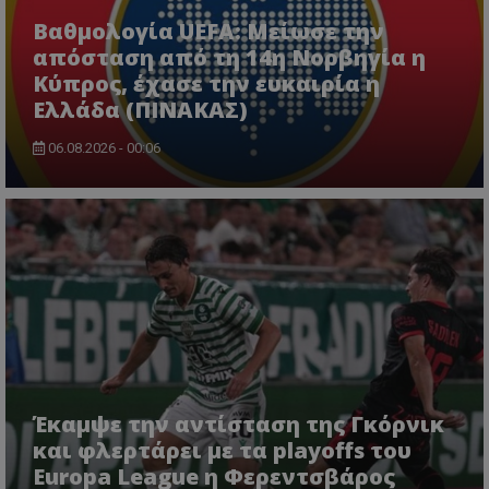
Βαθμολογία UEFA: Μείωσε την
απόσταση από τη 14η Νορβηγία η
Κύπρος, έχασε την ευκαιρία η
Ελλάδα (ΠΙΝΑΚΑΣ)
06.08.2026 - 00:06
Έκαμψε την αντίσταση της Γκόρνικ
και φλερτάρει με τα playoffs του
Europa League η Φερεντσβάρος