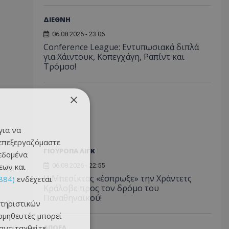
ΔΙΕΘΝΗ
06.08.2026 - 23:06
Conference League: Εντυπωσιακά διπλά
για Χάιντουκ, Κοπεγχάγη, Ραπίντ και
Τρόμσο!
×
για να
 επεξεργαζόμαστε
ΓΙΟΥΡΟΠΑ ΛΙΓΚ
δεδομένα
εων και
06.08.2026 - 22:55
Η Μπεσίκτας «έσπρωξε» την Χράντετς
884)
ενδέχεται
Κράλοβε προς τον δρόμο του
Παναθηναϊκού!
τηριστικών
ομηθευτές μπορεί
 αντιταχθείτε
ΑΠΟΕΛ