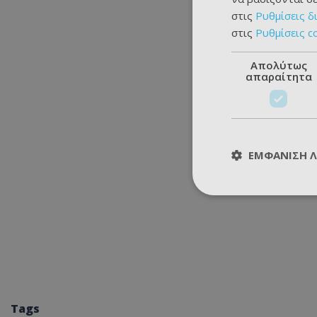
στις
Ρυθμίσεις δ
στις
Ρυθμίσεις c
Απολύτως
απαραίτητα
ΕΜΦΆΝΙΣΗ 
Tags