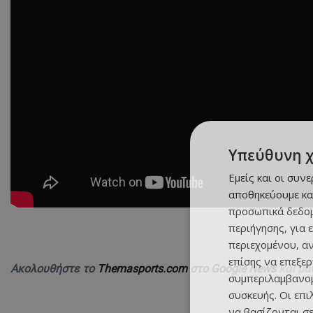
Υπεύθυνη 
Εμείς και οι συν
αποθηκεύουμε κα
προσωπικά δεδομ
περιήγησης, για 
περιεχομένου, α
επίσης να επεξε
Ακολουθήστε το
Themasports.com στο Google News
και μά
συμπεριλαμβανομ
συσκευής. Οι επ
να βασίζονται σε