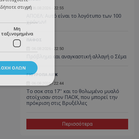
αδήποτε στιγμή
06.08.2026 - 22:55
ΑΠΟΕΛ: Αυτό είναι το λογότυπο των 100
χρόνων!
Μη
ταξινομημένα
ΠΑΦΟΣ
06.08.2026 - 22:50
Πρόβλημα και αναγκαστική αλλαγή ο Σέμα
ΔΟΧΉ ΌΛΩΝ
ΓΙΟΥΡΟΠΑ ΛΙΓΚ
06.08.2026 - 22:44
Το σοκ στα 17'' και το θολωμένο μυαλό
στοίχισαν στον ΠΑΟΚ, που μπορεί την
πρόκριση στις Βρυξέλλες
Περισσότερα