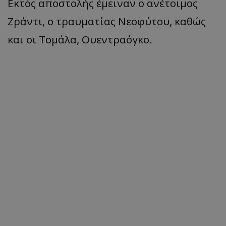
Εκτός αποστολής έμειναν ο ανέτοιμος
Ζράντι, ο τραυματίας Νεοφύτου, καθώς
και οι Τομάλα, Ουεντραόγκο.