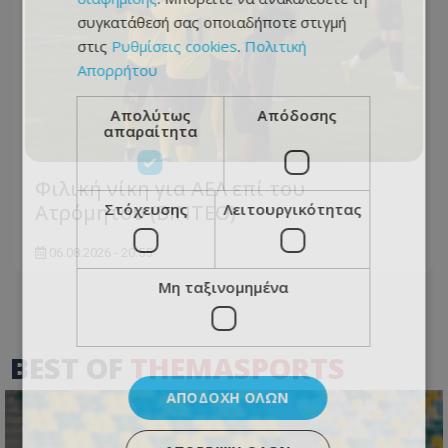
συγκατάθεσή σας οποιαδήποτε στιγμή
στις
Ρυθμίσεις cookies
.
Πολιτική
Απορρήτου
Απολύτως
Απόδοσης
απαραίτητα
Φιλική νίκη για ΑΕΛ επί του
Ατρόμητου (BINTEO)
Στόχευσης
Λειτουργικότητας
06.08.2026 - 20:55
Μη ταξινομημένα
BEST OF
THEMASPORTS
ΑΠΟΔΟΧΉ ΌΛΩΝ