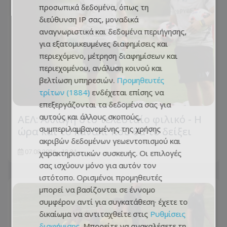
προσωπικά δεδομένα, όπως τη
διεύθυνση IP σας, μοναδικά
αναγνωριστικά και δεδομένα περιήγησης,
για εξατομικευμένες διαφημίσεις και
περιεχόμενο, μέτρηση διαφημίσεων και
περιεχομένου, ανάλυση κοινού και
βελτίωση υπηρεσιών.
Προμηθευτές
τρίτων (1884)
ενδέχεται επίσης να
επεξεργάζονται τα δεδομένα σας για
αυτούς και άλλους σκοπούς,
ΑΕΛ: Αλλαγή στο τελευταίο φιλικό - Η
συμπεριλαμβανομένης της χρήσης
ώρα και το κανάλι που θα το δείξει
ακριβών δεδομένων γεωεντοπισμού και
χαρακτηριστικών συσκευής. Οι επιλογές
07.08.2026 - 12:31
σας ισχύουν μόνο για αυτόν τον
ιστότοπο. Ορισμένοι προμηθευτές
μπορεί να βασίζονται σε έννομο
συμφέρον αντί για συγκατάθεση· έχετε το
δικαίωμα να αντιταχθείτε στις
Ρυθμίσεις
διαφήμισης
. Μπορείτε να ανακαλέσετε τη