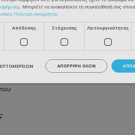
ιαφήμισης
. Μπορείτε να ανακαλέσετε τη συγκατάθεσή σας οποι
ookies
.
Πολιτική Απορρήτου
Απόδοσης
Στόχευσης
Λειτουργικότητας
ΛΕΠΤΟΜΕΡΕΙΏΝ
ΑΠΌΡΡΙΨΗ ΌΛΩΝ
ΑΠΟ
ππου
: