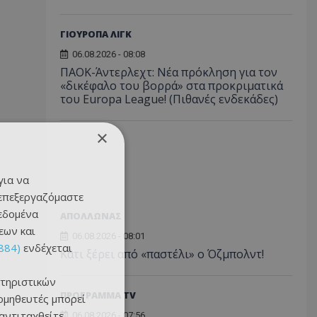
ΓΙΟΥΡΟΠΑ ΛΙΓΚ
06.08.2026 - 08:08
ΠΑΟΚ-Άντερλεχτ: Νέα πρόκληση για τον
«δικέφαλο του βορρά» στα προκριματικά
του Europa League! (Πιθανές ενδεκάδες)
×
για να
 επεξεργαζόμαστε
δεδομένα
ΑΠΟΛΛΩΝΑΣ
εων και
06.08.2026 - 08:01
884)
ενδέχεται
Κάτι ξέρει από «παστέλι» ο Όζμπολντ!
τηριστικών
ΠΡΟΓΡΑΜΜΑ TV
ομηθευτές μπορεί
 αντιταχθείτε
06.08.2026 - 07:56