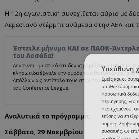
Η 12η αγωνιστική συνεχίζεται αύριο με δύο
Λεμεσιανό ντέρμπι ανάμεσα στην ΑΕΛ και 
Έστειλε μήνυμα ΚΑΙ σε ΠΑΟΚ-Άντερλ
του Λοσάδα!
Δεν είναι... μυστικό ότι δεν «τρόμαξαν» ο ΠΑΟΚ με τη
Υπεύθυνη 
κληρωτίδα έβγαλε την ομάδα που θα προκριθεί από 
Εμείς και οι συν
Απόλλων ως αντίπαλο τους στην περίπτωση που αγω
αποθηκεύουμε κα
του Conference League.
προσωπικά δεδομ
περιήγησης, για 
περιεχομένου, α
Αναλυτικά το πρόγραμμα:
επίσης να επεξε
συμπεριλαμβανομ
Σάββατο, 29 Νοεμβρίου
συσκευής. Οι επ
να βασίζονται σε