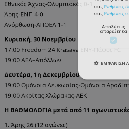
Εθνικός Άχνας-Ολυμπιακός 0-1
στις
Ρυθμίσεις δ
Άρης-ΕΝΠ 4-0
στις
Ρυθμίσεις c
Ανόρθωση-ΑΠΟΕΛ 1-1
Απολύτως
απαραίτητα
Κυριακή, 30 Νοεμβρίου
17:00 Freedom 24 Krasava ΕΝΥ-Πάφος FC
19:00 ΑΕΛ–Απόλλων
ΕΜΦΆΝΙΣΗ 
Δευτέρα, 1η Δεκεμβρίου
19:00 Ομόνοια Λευκωσίας-Ομόνοια Αραδί
19:00 Ακρίτας Χλώρακας-ΑΕΚ
Η ΒΑΘΜΟΛΟΓΙΑ μετά από 11 αγωνιστικές
1. Άρης 26 (12 αγώνες)