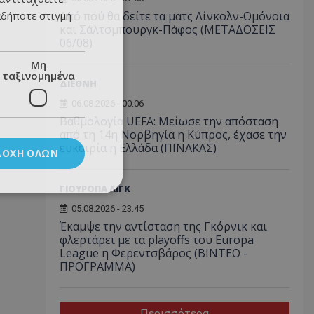
αδήποτε στιγμή
Από πού θα δείτε τα ματς Λίνκολν-Ομόνοια
και Σάλτσμπουργκ-Πάφος (ΜΕΤΑΔΟΣΕΙΣ
06/08)
Μη
ταξινομημένα
ΔΙΕΘΝΗ
06.08.2026 - 00:06
Βαθμολογία UEFA: Μείωσε την απόσταση
από τη 14η Νορβηγία η Κύπρος, έχασε την
ευκαιρία η Ελλάδα (ΠΙΝΑΚΑΣ)
ΔΟΧΉ ΌΛΩΝ
ΓΙΟΥΡΟΠΑ ΛΙΓΚ
05.08.2026 - 23:45
Έκαμψε την αντίσταση της Γκόρνικ και
φλερτάρει με τα playoffs του Europa
League η Φερεντσβάρος (ΒΙΝΤΕΟ -
ΠΡΟΓΡΑΜΜΑ)
Περισσότερα