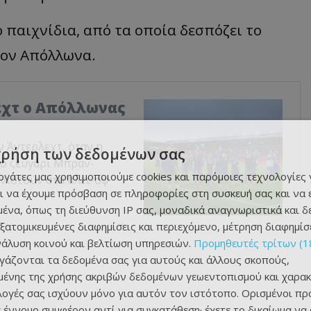
 παιχνίδια, από τα οποία δεσπόζει το
τον Απόλλωνα.
εχτ ο Απόλλωνας
ν Άντερλεχτ, όταν η
χρήση των δεδομένων σας
το ζευγάρι Μπραν-
εργάτες μας χρησιμοποιούμε cookies και παρόμοιες τεχνολογίες 
νιστούν στα πλέι-οφ
ι να έχουμε πρόσβαση σε πληροφορίες στη συσκευή σας και να
ένα, όπως τη διεύθυνση IP σας, μοναδικά αναγνωριστικά και 
εξατομικευμένες διαφημίσεις και περιεχόμενο, μέτρηση διαφημίσ
νάλυση κοινού και βελτίωση υπηρεσιών.
Προμηθευτές τρίτων (1
ργάζονται τα δεδομένα σας για αυτούς και άλλους σκοπούς,
ένης της χρήσης ακριβών δεδομένων γεωεντοπισμού και χαρακ
ιλογές σας ισχύουν μόνο για αυτόν τον ιστότοπο. Ορισμένοι πρ
 έννομο συμφέρον αντί για συγκατάθεση· έχετε το δικαίωμα να