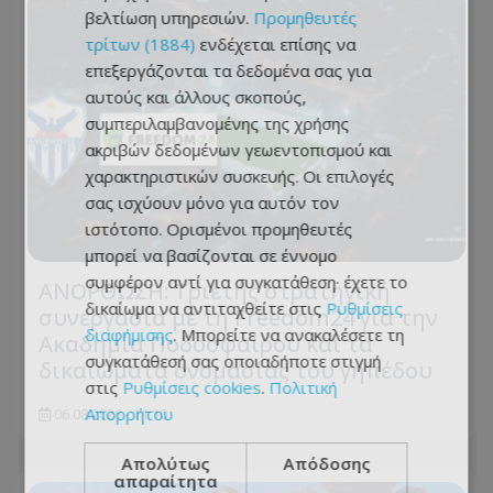
βελτίωση υπηρεσιών.
Προμηθευτές
τρίτων (1884)
ενδέχεται επίσης να
επεξεργάζονται τα δεδομένα σας για
αυτούς και άλλους σκοπούς,
συμπεριλαμβανομένης της χρήσης
ακριβών δεδομένων γεωεντοπισμού και
χαρακτηριστικών συσκευής. Οι επιλογές
σας ισχύουν μόνο για αυτόν τον
ιστότοπο. Ορισμένοι προμηθευτές
μπορεί να βασίζονται σε έννομο
συμφέρον αντί για συγκατάθεση· έχετε το
ΑΝΟΡΘΩΣΗ: Τριετής στρατηγική
δικαίωμα να αντιταχθείτε στις
Ρυθμίσεις
συνεργασία με τη Freedom24 για την
διαφήμισης
. Μπορείτε να ανακαλέσετε τη
Ακαδημία Ποδοσφαίρου και τα
συγκατάθεσή σας οποιαδήποτε στιγμή
δικαιώματα ονομασίας του γηπέδου
στις
Ρυθμίσεις cookies
.
Πολιτική
Απορρήτου
06.08.2026 - 11:10
Απολύτως
Απόδοσης
απαραίτητα