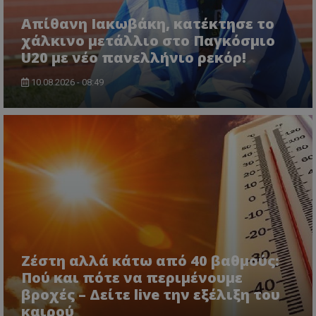
Απίθανη Ιακωβάκη, κατέκτησε το
χάλκινο μετάλλιο στο Παγκόσμιο
U20 με νέο πανελλήνιο ρεκόρ!
10.08.2026 - 08:49
Ζέστη αλλά κάτω από 40 βαθμούς:
Πού και πότε να περιμένουμε
βροχές – Δείτε live την εξέλιξη του
καιρού