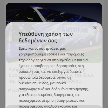
×
Υπεύθυνη χρήση των
δεδομένων σας
Εμείς και οι συνεργάτες μας
χρησιμοποιούμε cookies και παρόμοιες
τεχνολογίες για να αποθηκεύουμε και να
έχουμε πρόσβαση σε πληροφορίες στη
Ανόρθωση: Το νέο λεωφορείο της
συσκευή σας και να επεξεργαζόμαστε
ομάδας στην υπηρεσία των παιδιών
προσωπικά δεδομένα, όπως τη
και της ιστορίας του Συλλόγου
διεύθυνση IP σας, μοναδικά
αναγνωριστικά και δεδομένα περιήγησης,
06.08.2026 - 14:38
για εξατομικευμένες διαφημίσεις και
περιεχόμενο, μέτρηση διαφημίσεων και
περιεχομένου, ανάλυση κοινού και