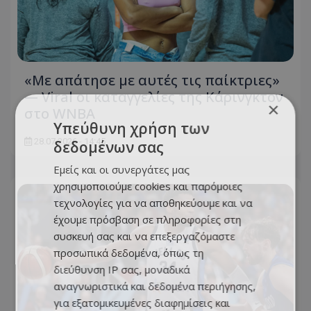
«Με απάτησε με αυτές τις παίκτριες»
— Viral οι καταγγελίες της Κάρινγκτον
×
στο WNBA
Υπεύθυνη χρήση των
28.07.2026 - 14:45
δεδομένων σας
Εμείς και οι συνεργάτες μας
χρησιμοποιούμε cookies και παρόμοιες
τεχνολογίες για να αποθηκεύουμε και να
έχουμε πρόσβαση σε πληροφορίες στη
συσκευή σας και να επεξεργαζόμαστε
προσωπικά δεδομένα, όπως τη
διεύθυνση IP σας, μοναδικά
αναγνωριστικά και δεδομένα περιήγησης,
για εξατομικευμένες διαφημίσεις και