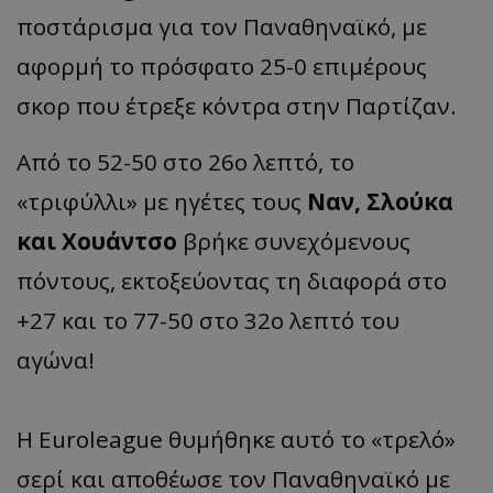
ποστάρισμα για τον Παναθηναϊκό, με
αφορμή το πρόσφατο 25-0 επιμέρους
σκορ που έτρεξε κόντρα στην Παρτίζαν.
Από το 52-50 στο 26ο λεπτό, το
«τριφύλλι» με ηγέτες τους
Ναν, Σλούκα
και Χουάντσο
βρήκε συνεχόμενους
πόντους, εκτοξεύοντας τη διαφορά στο
+27 και το 77-50 στο 32ο λεπτό του
αγώνα!
Η Euroleague θυμήθηκε αυτό το «τρελό»
σερί και αποθέωσε τον Παναθηναϊκό με