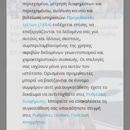
περιεχόμενο, μέτρηση διαφημίσεων και
περιεχομένου, ανάλυση κοινού και
βελτίωση υπηρεσιών.
Προμηθευτές
τρίτων (1884)
ενδέχεται επίσης να
Γιάννης: «Οι Ομοσπονδίες πληρώνουν
επεξεργάζονται τα δεδομένα σας για
την ασφάλεια των NBAers - Αν κληθώ
αυτούς και άλλους σκοπούς,
θα είμαι στο παράθυρο»!
συμπεριλαμβανομένης της χρήσης
ακριβών δεδομένων γεωεντοπισμού και
21.07.2026 - 13:24
χαρακτηριστικών συσκευής. Οι επιλογές
σας ισχύουν μόνο για αυτόν τον
ιστότοπο. Ορισμένοι προμηθευτές
μπορεί να βασίζονται σε έννομο
συμφέρον αντί για συγκατάθεση· έχετε το
δικαίωμα να αντιταχθείτε στις
Ρυθμίσεις
διαφήμισης
. Μπορείτε να ανακαλέσετε τη
συγκατάθεσή σας οποιαδήποτε στιγμή
στις
Ρυθμίσεις cookies
.
Πολιτική
Απορρήτου