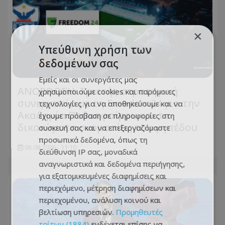
×
Υπεύθυνη χρήση των
δεδομένων σας
Εμείς και οι συνεργάτες μας
ΑΝΟΡΘΩΣΗ: Τριετής στρατηγική
χρησιμοποιούμε cookies και παρόμοιες
συνεργασία με τη Freedom24 για την
τεχνολογίες για να αποθηκεύουμε και να
Ακαδημία Ποδοσφαίρου και τα
έχουμε πρόσβαση σε πληροφορίες στη
δικαιώματα ονομασίας του γηπέδου
συσκευή σας και να επεξεργαζόμαστε
προσωπικά δεδομένα, όπως τη
06.08.2026 - 11:10
διεύθυνση IP σας, μοναδικά
αναγνωριστικά και δεδομένα περιήγησης,
για εξατομικευμένες διαφημίσεις και
περιεχόμενο, μέτρηση διαφημίσεων και
περιεχομένου, ανάλυση κοινού και
βελτίωση υπηρεσιών.
Προμηθευτές
τρίτων (1884)
ενδέχεται επίσης να