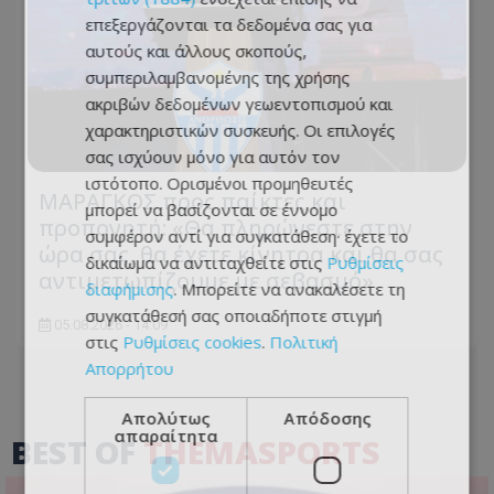
επεξεργάζονται τα δεδομένα σας για
αυτούς και άλλους σκοπούς,
συμπεριλαμβανομένης της χρήσης
ακριβών δεδομένων γεωεντοπισμού και
χαρακτηριστικών συσκευής. Οι επιλογές
σας ισχύουν μόνο για αυτόν τον
ιστότοπο. Ορισμένοι προμηθευτές
ΜΑΡΑΓΚΟΣ προς παίκτες και
μπορεί να βασίζονται σε έννομο
προπονητή: «Θα πληρώνεστε στην
συμφέρον αντί για συγκατάθεση· έχετε το
ώρα σας, θα έχετε κίνητρα και θα σας
δικαίωμα να αντιταχθείτε στις
Ρυθμίσεις
αντιμετωπίζουμε με σεβασμό»
διαφήμισης
. Μπορείτε να ανακαλέσετε τη
συγκατάθεσή σας οποιαδήποτε στιγμή
05.08.2026 - 14:09
στις
Ρυθμίσεις cookies
.
Πολιτική
Απορρήτου
Απολύτως
Απόδοσης
απαραίτητα
BEST OF
THEMASPORTS