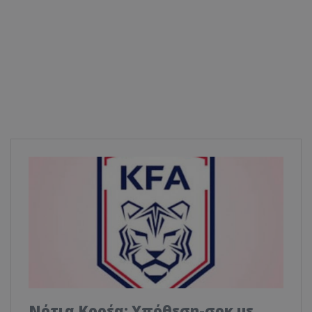
Νότια Κορέα: Υπόθεση-σοκ με