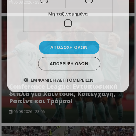
06.08.2026 - 23:27
Μη ταξινομημένα
ΑΠΟΔΟΧΉ ΌΛΩΝ
ΑΠΌΡΡΙΨΗ ΌΛΩΝ
ΕΜΦΆΝΙΣΗ ΛΕΠΤΟΜΕΡΕΙΏΝ
Conference League: Εντυπωσιακά
διπλά για Χάιντουκ, Κοπεγχάγη,
Ραπίντ και Τρόμσο!
06.08.2026 - 23:06