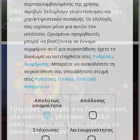
συμπεριλαμβανομένης της χρήσης
Σάλτσμπουργκ–Πάφος 1-0: Λύγισε
ακριβών δεδομένων γεωεντοπισμού και
στο τέλος...
χαρακτηριστικών συσκευής. Οι επιλογές
σας ισχύουν μόνο για αυτόν τον
06.08.2026 - 23:50
ιστότοπο. Ορισμένοι προμηθευτές
μπορεί να βασίζονται σε έννομο
συμφέρον αντί για συγκατάθεση· έχετε το
δικαίωμα να αντιταχθείτε στις
Ρυθμίσεις
διαφήμισης
. Μπορείτε να ανακαλέσετε τη
συγκατάθεσή σας οποιαδήποτε στιγμή
στις
Ρυθμίσεις cookies
.
Πολιτική
Απορρήτου
Απολύτως
Απόδοσης
απαραίτητα
Τρομερές αλλαγές στη Γιουνάιτεντ,
νέο σύστημα, γλιτώνει πολλά
εκατομμύρια και δίνει αύξηση σε
Στόχευσης
Λειτουργικότητας
όσους το αξίζουν!