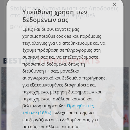
×
Stoiximan: Ανταγωνιστικές Αποδόσεις
Υπεύθυνη χρήση των
στο Χιμπέρνιαν – Μάδεργουελ
δεδομένων σας
02.08.2026 - 09:54
Εμείς και οι συνεργάτες μας
χρησιμοποιούμε cookies και παρόμοιες
τεχνολογίες για να αποθηκεύουμε και να
έχουμε πρόσβαση σε πληροφορίες στη
συσκευή σας και να επεξεργαζόμαστε
BEST OF
THEMASPORTS
προσωπικά δεδομένα, όπως τη
διεύθυνση IP σας, μοναδικά
αναγνωριστικά και δεδομένα περιήγησης,
για εξατομικευμένες διαφημίσεις και
περιεχόμενο, μέτρηση διαφημίσεων και
περιεχομένου, ανάλυση κοινού και
βελτίωση υπηρεσιών.
Προμηθευτές
τρίτων (1884)
ενδέχεται επίσης να
επεξεργάζονται τα δεδομένα σας για
αυτούς και άλλους σκοπούς,