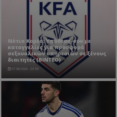
Νότια Κορέα: Υπόθεση-σοκ με
καταγγελίες για προσφορά
σεξουαλικών υπηρεσιών σε ξένους
διαιτητές (BINTEO)
07.08.2026 - 23:59