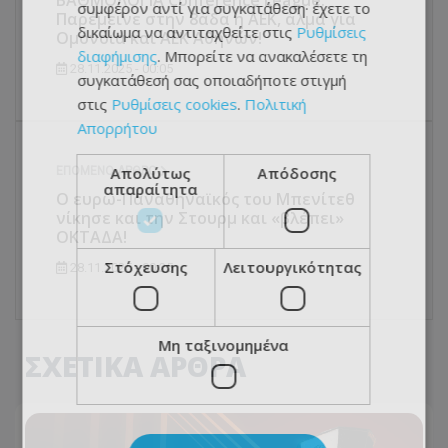
ΒΑΘΜΟΛΟΓΙΑ Conference League:
συμφέρον αντί για συγκατάθεση· έχετε το
Παρέμεινε στην 8άδα η ΑΕΚ, άλμα για
δικαίωμα να αντιταχθείτε στις
Ρυθμίσεις
Ομόνοια και ΑΕΚ Αθηνών!
διαφήμισης
. Μπορείτε να ανακαλέσετε τη
28.11.2025 - 00:05
συγκατάθεσή σας οποιαδήποτε στιγμή
στις
Ρυθμίσεις cookies
.
Πολιτική
Απορρήτου
Απολύτως
Απόδοσης
ΕΠΌΜΕΝΟ ΆΡΘΡΟ
απαραίτητα
Ο ευρω-Παναθηναϊκός του Μπενίτεθ
νίκησε και την Στουρμ και «βλέπει»
ΟΚΤΑΔΑ!
Στόχευσης
Λειτουργικότητας
28.11.2025 - 00:25
Μη ταξινομημένα
ΣΧΕΤΙΚΑ ΑΡΘΡΑ