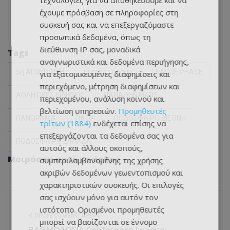
τεχνολογίες για να αποθηκεύουμε και να
έχουμε πρόσβαση σε πληροφορίες στη
συσκευή σας και να επεξεργαζόμαστε
προσωπικά δεδομένα, όπως τη
διεύθυνση IP σας, μοναδικά
Tags
αναγνωριστικά και δεδομένα περιήγησης,
5η ΑΓΩΝΙΣΤΙΚΗ
Europa League
LEAGUE PHASE
για εξατομικευμένες διαφημίσεις και
περιεχόμενο, μέτρηση διαφημίσεων και
ΑΘΛΗΤΙΚΕΣ ΕΙΔΗΣΕΙΣ
ΠΑΝΑΘΗΝΑΙΚΟΣ
περιεχομένου, ανάλυση κοινού και
βελτίωση υπηρεσιών.
Προμηθευτές
ΠΑΝΟΡΑΜΑ
ΠΑΟΚ
ΠΟΔΟΣΦΑΙΡΟ ΔΙΕΘΝΗ
τρίτων (1884)
ενδέχεται επίσης να
επεξεργάζονται τα δεδομένα σας για
ΠΟΔΟΣΦΑΙΡΟ ΕΛΛΑΔΑ
αυτούς και άλλους σκοπούς,
Μοιράσου αυτό το άρθρο
συμπεριλαμβανομένης της χρήσης
ακριβών δεδομένων γεωεντοπισμού και
χαρακτηριστικών συσκευής. Οι επιλογές
σας ισχύουν μόνο για αυτόν τον
ιστότοπο. Ορισμένοι προμηθευτές
ΠΡΟΗΓΟΎΜΕΝΟ ΆΡΘΡΟ
μπορεί να βασίζονται σε έννομο