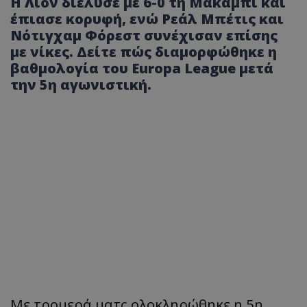
Η Λιόν διέλυσε με 6-0 τη Μακάμπι και
έπιασε κορυφή, ενώ Ρεάλ Μπέτις και
Νότιγχαμ Φόρεστ συνέχισαν επίσης
με νίκες. Δείτε πώς διαμορφώθηκε η
βαθμολογία του Europa League μετά
την 5η αγωνιστική.
Με τρομερά ματς ολοκληρώθηκε η 5η