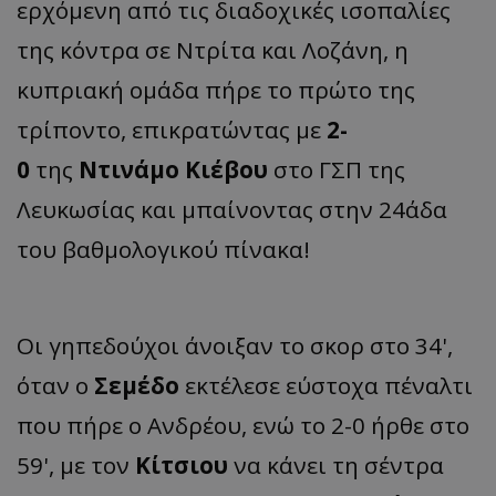
ερχόμενη από τις διαδοχικές ισοπαλίες
της κόντρα σε Ντρίτα και Λοζάνη, η
κυπριακή ομάδα πήρε το πρώτο της
τρίποντο, επικρατώντας με
2-
0
της
Ντινάμο Κιέβου
στο ΓΣΠ της
Λευκωσίας και μπαίνοντας στην 24άδα
του βαθμολογικού πίνακα!
Οι γηπεδούχοι άνοιξαν το σκορ στο 34',
όταν ο
Σεμέδο
εκτέλεσε εύστοχα πέναλτι
που πήρε ο Ανδρέου, ενώ το 2-0 ήρθε στο
59', με τον
Κίτσιου
να κάνει τη σέντρα