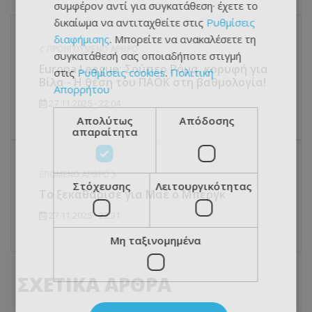
συμφέρον αντί για συγκατάθεση· έχετε το
δικαίωμα να αντιταχθείτε στις
Ρυθμίσεις
διαφήμισης
. Μπορείτε να ανακαλέσετε τη
ΠΡΟΗΓΟΎΜΕΝΟ ΆΡΘΡΟ
συγκατάθεσή σας οποιαδήποτε στιγμή
Europa League: Σούπερ Ρόμα, κορυφή για
στις
Ρυθμίσεις cookies
.
Πολιτική
Βίλα - Η θέση του ΠΑΟΚ στη βαθμολογία!
Απορρήτου
27.11.2025 - 22:04
Απολύτως
Απόδοσης
απαραίτητα
ΕΠΌΜΕΝΟ ΆΡΘΡΟ
Στόχευσης
Λειτουργικότητας
Το ξεκαθάρισε για Μαέ ο Μπεργκ
27.11.2025 - 22:31
Μη ταξινομημένα
ΣΧΕΤΙΚΑ ΑΡΘΡΑ