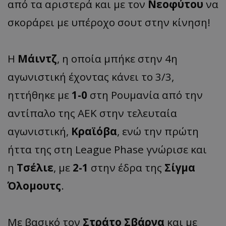
από τα αριστερά και με τον
Νεοφύτου
να
σκοράρει με υπέροχο σουτ στην κίνηση!
Η
Μάιντζ
, η οποία μπήκε στην 4η
αγωνιστική έχοντας κάνει το 3/3,
ηττήθηκε με
1-0
στη Ρουμανία από την
αντίπαλο της ΑΕΚ στην τελευταία
αγωνιστική,
Κραϊόβα
, ενώ την πρώτη
ήττα της στη League Phase γνώρισε και
η
Τσέλιε
, με
2-1
στην έδρα της
Σίγμα
Όλομουτς
.
Με βασικό τον
Στράτο Σβάρνα
και με