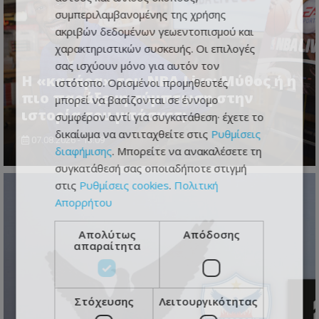
συμπεριλαμβανομένης της χρήσης
ακριβών δεδομένων γεωεντοπισμού και
χαρακτηριστικών συσκευής. Οι επιλογές
σας ισχύουν μόνο για αυτόν τον
Η «κατάρα» του NBA Live: Μύθος ή η
ιστότοπο. Ορισμένοι προμηθευτές
πιο παράξενη σύμπτωση στην
μπορεί να βασίζονται σε έννομο
ιστορία του μπάσκετ;
συμφέρον αντί για συγκατάθεση· έχετε το
δικαίωμα να αντιταχθείτε στις
Ρυθμίσεις
07.08.2026 - 13:09
διαφήμισης
. Μπορείτε να ανακαλέσετε τη
συγκατάθεσή σας οποιαδήποτε στιγμή
στις
Ρυθμίσεις cookies
.
Πολιτική
Απορρήτου
Απολύτως
Απόδοσης
απαραίτητα
Στόχευσης
Λειτουργικότητας