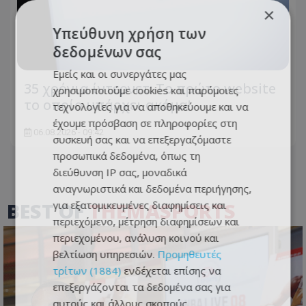
×
Υπεύθυνη χρήση των
δεδομένων σας
Εμείς και οι συνεργάτες μας
35 χρόνια ίντερνετ: Το πρώτο website
χρησιμοποιούμε cookies και παρόμοιες
το οποίο υπάρχει ακόμα!
τεχνολογίες για να αποθηκεύουμε και να
έχουμε πρόσβαση σε πληροφορίες στη
06.08.2026 - 09:42
συσκευή σας και να επεξεργαζόμαστε
προσωπικά δεδομένα, όπως τη
διεύθυνση IP σας, μοναδικά
αναγνωριστικά και δεδομένα περιήγησης,
BEST OF
THEMASPORTS
για εξατομικευμένες διαφημίσεις και
περιεχόμενο, μέτρηση διαφημίσεων και
περιεχομένου, ανάλυση κοινού και
βελτίωση υπηρεσιών.
Προμηθευτές
τρίτων (1884)
ενδέχεται επίσης να
επεξεργάζονται τα δεδομένα σας για
αυτούς και άλλους σκοπούς,