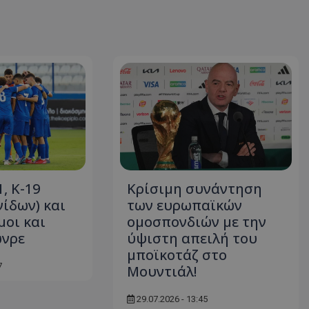
1, Κ-19
Κρίσιμη συνάντηση
νίδων) και
των ευρωπαϊκών
μοι και
ομοσπονδιών με την
ώνρε
ύψιστη απειλή του
μποϊκοτάζ στο
7
Μουντιάλ!
29.07.2026 - 13:45