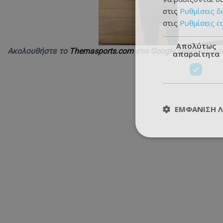
στις
Ρυθμίσεις δ
στις
Ρυθμίσεις c
Απολύτως
Ακολουθήστε το
Themasports.com στο Google News
και μά
απαραίτητα
ΕΜΦΆΝΙΣΗ 