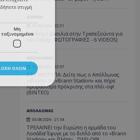
αδήποτε στιγμή
ΔΙΕΘΝΗ
05.08.2026 - 22:21
Μη
Υποδοχή βασιλιά στην Τραπεζούντα για
ταξινομημένα
τον Σαλάχ (ΦΩΤΟΓΡΑΦΙΕΣ - 6 VIDEOS)
ΑΠΟΛΛΩΝΑΣ
05.08.2026 - 22:07
ΔΟΧΉ ΌΛΩΝ
ΣΤΙΓΜΙΟΤΥΠΑ: Δείτε πως ο Απόλλωνας
«άλωσε» το «Brann Stadion» και πήρε
προβάδισμα πρόκρισης στα πλέι-οφ!
(ΒΙΝΤΕΟ)
ΑΠΟΛΛΩΝΑΣ
05.08.2026 - 21:54
ΤΡΕΛΑΙΝΕΙ την Ευρώπη η αρμάδα του
Λοσάδα! Έφυγε με το διπλό από το «Brann
Stadion» και βλέπει... ΠΛΕΙ-ΟΦ!