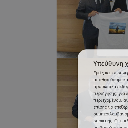
Υπεύθυνη 
Εμείς και οι συν
αποθηκεύουμε κα
προσωπικά δεδομ
περιήγησης, για 
περιεχομένου, α
επίσης να επεξε
συμπεριλαμβανομ
συσκευής. Οι επ
να βασίζονται σε