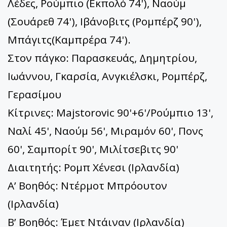
Λέδες, Ρούμπιο (Εκπολό 74'), Ναούμ
(Σουάρεθ 74'), Ιβάνοβιτς (Ρομπέρζ 90'),
Μπάγιτς(Καμπρέρα 74').
Στον πάγκο: Παρασκευάς, Δημητρίου,
Ιωάννου, Γκαρσία, Ανγκιέλσκι, Ρομπέρζ,
Γερασίμου
Κίτρινες: Majstorovic 90'+6'/Ρούμπιο 13',
Ναλί 45', Ναούμ 56', Μιραμόν 60', Πονς
60', Σαμπορίτ 90', Μιλίτσεβιτς 90'
Διαιτητής: Ρομπ Χένεσι (Ιρλανδία)
Α’ Βοηθός: Ντέρμοτ Μπρόουτον
(Ιρλανδία)
Β’ Βοηθός: Έμετ Ντάιναν (Ιρλανδία)