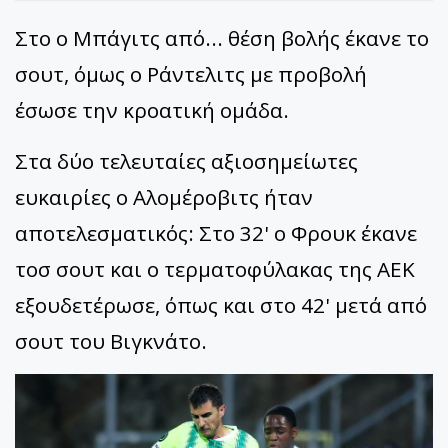
Στο ο Μπάγιτς από... θέση βολής έκανε το
σουτ, όμως ο Ράντελιτς με προβολή
έσωσε την κροατική ομάδα.
Στα δύο τελευταίες αξιοσημείωτες
ευκαιρίες ο Αλομέροβιτς ήταν
αποτελεσματικός: Στο 32' ο Φρουκ έκανε
τοσ σουτ και ο τερματοφύλακας της ΑΕΚ
εξουδετέρωσε, όπως και στο 42' μετά από
σουτ του Βιγκνάτο.