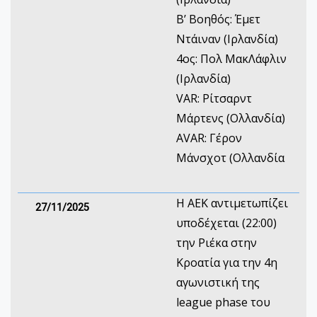
Β’ Βοηθός: Έμετ
Ντάιναν (Ιρλανδία)
4ος: Πολ ΜακΛάφλιν
(Ιρλανδία)
VAR: Ρίτσαρντ
Μάρτενς (Ολλανδία)
AVAR: Γέρον
Μάνσχοτ (Ολλανδία
Η ΑΕΚ αντιμετωπίζει
27/11/2025
υποδέχεται (22:00)
την Ριέκα στην
Κροατία για την 4η
αγωνιστική της
league phase του