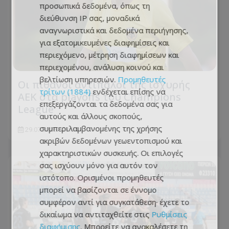
προσωπικά δεδομένα, όπως τη
διεύθυνση IP σας, μοναδικά
αναγνωριστικά και δεδομένα περιήγησης,
για εξατομικευμένες διαφημίσεις και
περιεχόμενο, μέτρηση διαφημίσεων και
περιεχομένου, ανάλυση κοινού και
βελτίωση υπηρεσιών.
Προμηθευτές
Οι πιθανοί αντίπαλοι της ισχυρής
τρίτων (1884)
ενδέχεται επίσης να
ΑΕΚ στα playoffs του Champions
επεξεργάζονται τα δεδομένα σας για
League
αυτούς και άλλους σκοπούς,
συμπεριλαμβανομένης της χρήσης
29.07.2026 - 23:04
ακριβών δεδομένων γεωεντοπισμού και
χαρακτηριστικών συσκευής. Οι επιλογές
σας ισχύουν μόνο για αυτόν τον
ιστότοπο. Ορισμένοι προμηθευτές
μπορεί να βασίζονται σε έννομο
συμφέρον αντί για συγκατάθεση· έχετε το
δικαίωμα να αντιταχθείτε στις
Ρυθμίσεις
διαφήμισης
. Μπορείτε να ανακαλέσετε τη