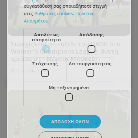
συγκατάθεσή σας οποιαδήποτε στιγμή
στις
Ρυθμίσεις cookies
.
Πολιτική
Απορρήτου
Απολύτως
Απόδοσης
απαραίτητα
Συνεχίζεται το ταξίδι του ΠΑΟΚ στο
Women’s Champions League, άνετη
τριάρα στη Νέφτσι Μπακού!
Στόχευσης
Λειτουργικότητας
25.07.2026 - 20:55
Μη ταξινομημένα
ΑΠΟΔΟΧΉ ΌΛΩΝ