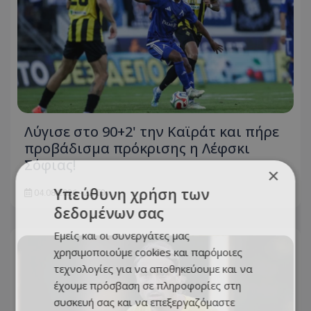
Λύγισε στο 90+2' την Καϊράτ και πήρε
προβάδισμα πρόκρισης η Λέφσκι
Σόφιας!
×
Υπεύθυνη χρήση των
04.08.2026 - 22:53
δεδομένων σας
Εμείς και οι συνεργάτες μας
χρησιμοποιούμε cookies και παρόμοιες
τεχνολογίες για να αποθηκεύουμε και να
έχουμε πρόσβαση σε πληροφορίες στη
συσκευή σας και να επεξεργαζόμαστε