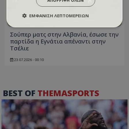
ΑΠΌΡΡΙΨΗ ΌΛΩΝ
ΕΜΦΆΝΙΣΗ ΛΕΠΤΟΜΕΡΕΙΏΝ
Σούπερ ματς στην Αλβανία, έσωσε την
παρτίδα η Εγνάτια απέναντι στην
Τσέλιε
23.07.2026 - 00:10
BEST OF
THEMASPORTS