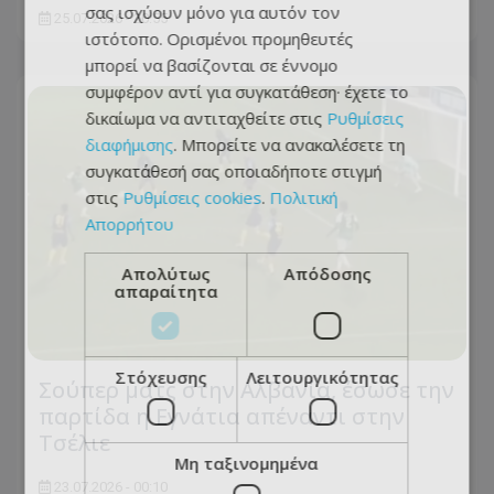
σας ισχύουν μόνο για αυτόν τον
25.07.2026 - 20:55
ιστότοπο. Ορισμένοι προμηθευτές
μπορεί να βασίζονται σε έννομο
συμφέρον αντί για συγκατάθεση· έχετε το
δικαίωμα να αντιταχθείτε στις
Ρυθμίσεις
διαφήμισης
. Μπορείτε να ανακαλέσετε τη
συγκατάθεσή σας οποιαδήποτε στιγμή
στις
Ρυθμίσεις cookies
.
Πολιτική
Απορρήτου
Απολύτως
Απόδοσης
απαραίτητα
Στόχευσης
Λειτουργικότητας
Σούπερ ματς στην Αλβανία, έσωσε την
παρτίδα η Εγνάτια απέναντι στην
Τσέλιε
Μη ταξινομημένα
23.07.2026 - 00:10