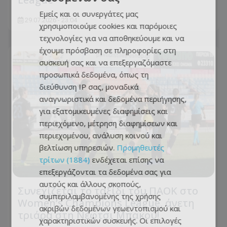
Εμείς και οι συνεργάτες μας
29.07.2026 - 23:04
χρησιμοποιούμε cookies και παρόμοιες
τεχνολογίες για να αποθηκεύουμε και να
έχουμε πρόσβαση σε πληροφορίες στη
συσκευή σας και να επεξεργαζόμαστε
προσωπικά δεδομένα, όπως τη
διεύθυνση IP σας, μοναδικά
αναγνωριστικά και δεδομένα περιήγησης,
για εξατομικευμένες διαφημίσεις και
περιεχόμενο, μέτρηση διαφημίσεων και
περιεχομένου, ανάλυση κοινού και
βελτίωση υπηρεσιών.
Προμηθευτές
τρίτων (1884)
ενδέχεται επίσης να
επεξεργάζονται τα δεδομένα σας για
αυτούς και άλλους σκοπούς,
Συνεχίζεται το ταξίδι του ΠΑΟΚ στο
συμπεριλαμβανομένης της χρήσης
Women’s Champions League, άνετη
ακριβών δεδομένων γεωεντοπισμού και
τριάρα στη Νέφτσι Μπακού!
χαρακτηριστικών συσκευής. Οι επιλογές