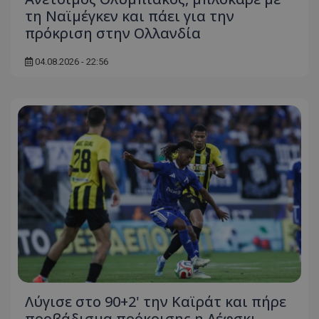
τη Ναϊμέγκεν και πάει για την
πρόκριση στην Ολλανδία
04.08.2026 - 22:56
Λύγισε στο 90+2' την Καϊράτ και πήρε
προβάδισμα πρόκρισης η Λέφσκι