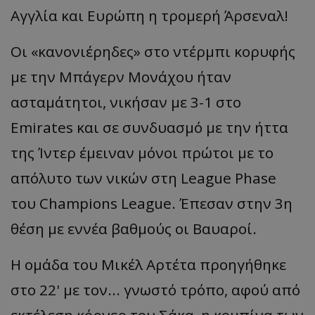
Αγγλία και Ευρώπη η τρομερή Άρσεναλ!
Οι «κανονιέρηδες» στο ντέρμπι κορυφής
με την Μπάγερν Μονάχου ήταν
ασταμάτητοι, νικήσαν με 3-1 στο
Emirates και σε συνδυασμό με την ήττα
της Ίντερ έμειναν μόνοι πρώτοι με το
απόλυτο των νικών στη League Phase
του Champions League. Έπεσαν στην 3η
θέση με εννέα βαθμούς οι Βαυαροί.
Η ομάδα του Μικέλ Αρτέτα προηγήθηκε
στο 22' με τον... γνωστό τρόπο, αφού από
εκτέλεση κόρνερ του Σάκα, η κομπίνα των