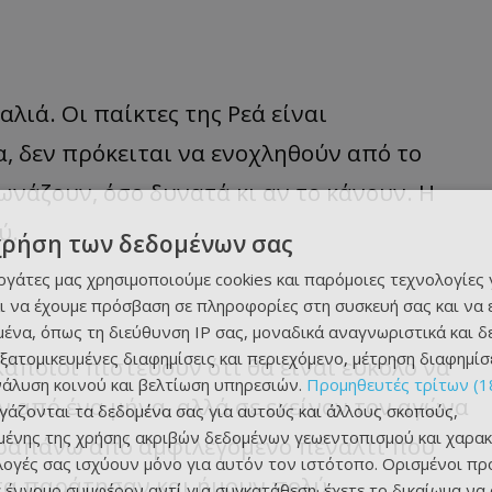
λιά. Οι παίκτες της Ρεά είναι
, δεν πρόκειται να ενοχληθούν από το
ωνάζουν, όσο δυνατά κι αν το κάνουν. Η
ύ.
χρήση των δεδομένων σας
εργάτες μας χρησιμοποιούμε cookies και παρόμοιες τεχνολογίες 
ι να έχουμε πρόσβαση σε πληροφορίες στη συσκευή σας και να
ένα, όπως τη διεύθυνση IP σας, μοναδικά αναγνωριστικά και 
εξατομικευμένες διαφημίσεις και περιεχόμενο, μέτρηση διαφημίσ
άποιοι πιστεύουν ότι θα είναι εύκολο να
νάλυση κοινού και βελτίωση υπηρεσιών.
Προμηθευτές τρίτων (1
ν από ένα μήνα, αλλά σε εκείνον τον αγώνα
ργάζονται τα δεδομένα σας για αυτούς και άλλους σκοπούς,
ένης της χρήσης ακριβών δεδομένων γεωεντοπισμού και χαρακ
αραπάνω από αμφιλεγόμενο πέναλτι που
ιλογές σας ισχύουν μόνο για αυτόν τον ιστότοπο. Ορισμένοι πρ
 τα παράτησαν και ήμουν πολύ
 έννομο συμφέρον αντί για συγκατάθεση· έχετε το δικαίωμα να