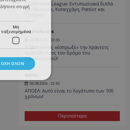
Conference League: Εντυπωσιακά διπλά
αδήποτε στιγμή
για Χάιντουκ, Κοπεγχάγη, Ραπίντ και
Τρόμσο!
Μη
ταξινομημένα
ΓΙΟΥΡΟΠΑ ΛΙΓΚ
06.08.2026 - 22:55
Η Μπεσίκτας «έσπρωξε» την Χράντετς
Κράλοβε προς τον δρόμο του
Παναθηναϊκού!
ΔΟΧΉ ΌΛΩΝ
ΑΠΟΕΛ
06.08.2026 - 22:55
ΑΠΟΕΛ: Αυτό είναι το λογότυπο των 100
χρόνων!
Περισσότερα