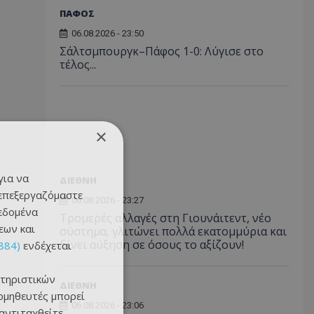
ΠΑΦΟΣ
06.08.2026 - 23:50
Σάλτσμπουργκ–Πάφος 1-0: Λύγισε στο
τέλος...
×
για να
ΔΙΕΘΝΗ
 επεξεργαζόμαστε
06.08.2026 - 23:27
δεδομένα
Τρομερές αλλαγές στη Γιουνάιτεντ, νέο
εων και
σύστημα, γλιτώνει πολλά εκατομμύρια και
δίνει αύξηση σε όσους το αξίζουν!
884)
ενδέχεται
τηριστικών
ΔΙΕΘΝΗ
ομηθευτές μπορεί
06.08.2026 - 23:06
 αντιταχθείτε