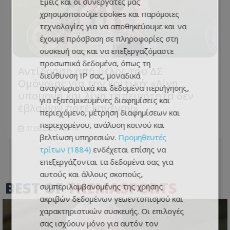
Εμείς και οι συνεργάτες μας
χρησιμοποιούμε cookies και παρόμοιες
τεχνολογίες για να αποθηκεύουμε και να
έχουμε πρόσβαση σε πληροφορίες στη
συσκευή σας και να επεξεργαζόμαστε
προσωπικά δεδομένα, όπως τη
Αντίδραση από μέλος του ΔΣ
διεύθυνση IP σας, μοναδικά
Ομόνοιας για την κριτική: «Λίγη
αναγνωριστικά και δεδομένα περιήγησης,
υπομονή και λίγη ταπεινότητα δεν
για εξατομικευμένες διαφημίσεις και
έβλαψαν ποτέ κανέναν»
περιεχόμενο, μέτρηση διαφημίσεων και
περιεχομένου, ανάλυση κοινού και
07.08.2026 - 09:14
βελτίωση υπηρεσιών.
Προμηθευτές
τρίτων (1884)
ενδέχεται επίσης να
επεξεργάζονται τα δεδομένα σας για
αυτούς και άλλους σκοπούς,
BEST OF
THEMASPORTS
συμπεριλαμβανομένης της χρήσης
ακριβών δεδομένων γεωεντοπισμού και
χαρακτηριστικών συσκευής. Οι επιλογές
σας ισχύουν μόνο για αυτόν τον