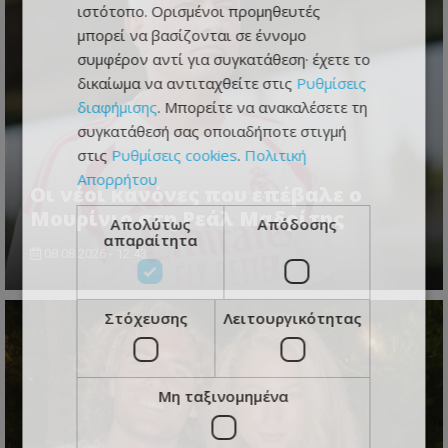
ιστότοπο. Ορισμένοι προμηθευτές
μπορεί να βασίζονται σε έννομο
συμφέρον αντί για συγκατάθεση· έχετε το
δικαίωμα να αντιταχθείτε στις
Ρυθμίσεις
διαφήμισης
. Μπορείτε να ανακαλέσετε τη
συγκατάθεσή σας οποιαδήποτε στιγμή
στις
Ρυθμίσεις cookies
.
Πολιτική
Απορρήτου
Οι νέοι κανόνες που επέβαλε ο
Μουρίνιο στη Ρεάλ Μαδρίτης
Απολύτως
Απόδοσης
απαραίτητα
08.08.2026 - 12:43
Στόχευσης
Λειτουργικότητας
Μη ταξινομημένα