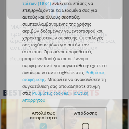
τρίτων (1884)
ενδέχεται επίσης να
επεξεργάζονται τα δεδομένα σας για
αυτούς και άλλους σκοπούς,
συμπεριλαμβανομένης της χρήσης
ΜΑΡΑΓΚΟΣ προς παίκτες και
ακριβών δεδομένων γεωεντοπισμού και
προπονητή: «Θα πληρώνεστε στην
χαρακτηριστικών συσκευής. Οι επιλογές
ώρα σας, θα έχετε κίνητρα και θα σας
σας ισχύουν μόνο για αυτόν τον
αντιμετωπίζουμε με σεβασμό»
ιστότοπο. Ορισμένοι προμηθευτές
μπορεί να βασίζονται σε έννομο
05.08.2026 - 14:09
συμφέρον αντί για συγκατάθεση· έχετε το
δικαίωμα να αντιταχθείτε στις
Ρυθμίσεις
διαφήμισης
. Μπορείτε να ανακαλέσετε τη
συγκατάθεσή σας οποιαδήποτε στιγμή
BEST OF
THEMASPORTS
στις
Ρυθμίσεις cookies
.
Πολιτική
Απορρήτου
Απολύτως
Απόδοσης
απαραίτητα