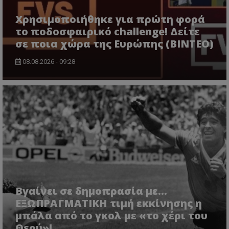
Χρησιμοποιήθηκε για πρώτη φορά
το ποδοσφαιρικό challenge! Δείτε
σε ποια χώρα της Ευρώπης (ΒΙΝΤΕΟ)
08.08.2026 - 09:28
Βγαίνει σε δημοπρασία με...
ΕΞΩΠΡΑΓΜΑΤΙΚΗ τιμή εκκίνησης η
μπάλα από το γκολ με «το χέρι του
Θεού»!