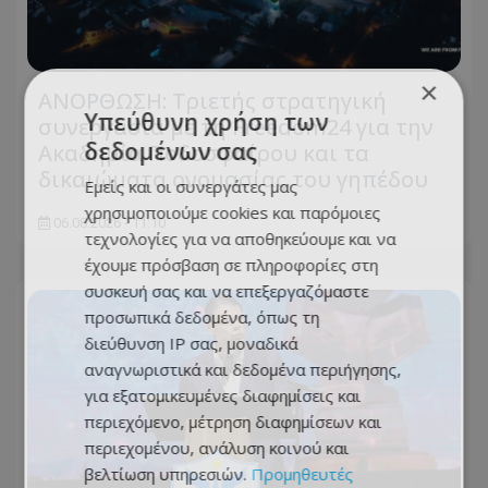
×
ΑΝΟΡΘΩΣΗ: Τριετής στρατηγική
Υπεύθυνη χρήση των
συνεργασία με τη Freedom24 για την
δεδομένων σας
Ακαδημία Ποδοσφαίρου και τα
δικαιώματα ονομασίας του γηπέδου
Εμείς και οι συνεργάτες μας
χρησιμοποιούμε cookies και παρόμοιες
06.08.2026 - 11:10
τεχνολογίες για να αποθηκεύουμε και να
έχουμε πρόσβαση σε πληροφορίες στη
συσκευή σας και να επεξεργαζόμαστε
προσωπικά δεδομένα, όπως τη
διεύθυνση IP σας, μοναδικά
αναγνωριστικά και δεδομένα περιήγησης,
για εξατομικευμένες διαφημίσεις και
περιεχόμενο, μέτρηση διαφημίσεων και
περιεχομένου, ανάλυση κοινού και
βελτίωση υπηρεσιών.
Προμηθευτές