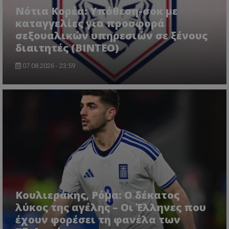
Νότια Κορέα: Υπόθεση-σοκ με
καταγγελίες για προσφορά
σεξουαλικών υπηρεσιών σε ξένους
διαιτητές (BINTEO)
07.08.2026 - 23:59
Κουλιεράκης, Ρόμα: Ο δέκατος
λύκος της αγέλης – Οι Έλληνες που
έχουν φορέσει τη φανέλα των