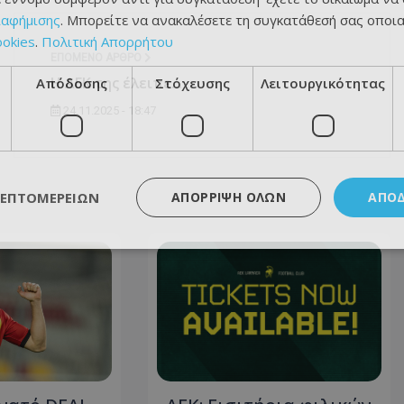
ιαφήμισης
. Μπορείτε να ανακαλέσετε τη συγκατάθεσή σας οποι
ookies
.
Πολιτική Απορρήτου
ΕΠΌΜΕΝΟ ΆΡΘΡΟ
Η ΑΕΚ της έλειπε...
Απόδοσης
Στόχευσης
Λειτουργικότητας
24.11.2025 - 18:47
ΛΕΠΤΟΜΕΡΕΙΏΝ
ΑΠΌΡΡΙΨΗ ΌΛΩΝ
ΑΠΟ