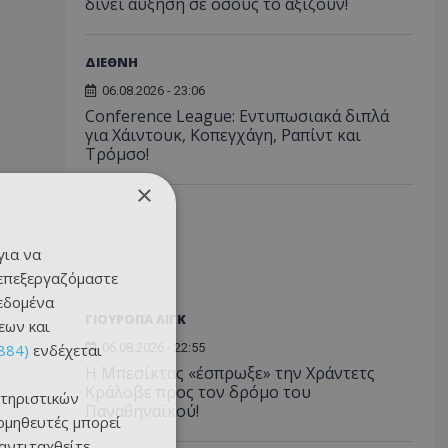
δίνει αύξηση σε όσους το αξίζουν!
ΔΙΕΘΝΗ
06.08.2026 - 23:06
Conference League: Εντυπωσιακά διπλά
για Χάιντουκ, Κοπεγχάγη, Ραπίντ και
Τρόμσο!
×
για να
 επεξεργαζόμαστε
δεδομένα
ΓΙΟΥΡΟΠΑ ΛΙΓΚ
εων και
884)
ενδέχεται
06.08.2026 - 22:55
Η Μπεσίκτας «έσπρωξε» την Χράντετς
Κράλοβε προς τον δρόμο του
τηριστικών
Παναθηναϊκού!
ομηθευτές μπορεί
 αντιταχθείτε