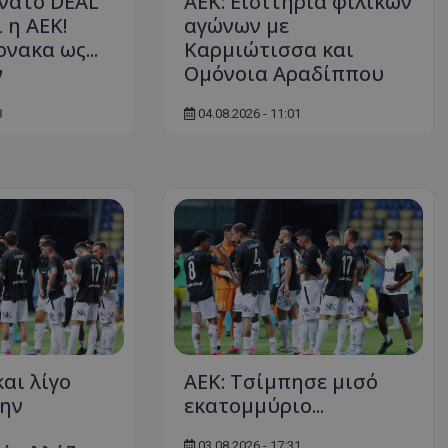
υνατό DEAL
ΑΕΚ: Εισιτήρια φιλικών
 η ΑΕΚ!
αγώνων με
νακα ως...
Καρμιώτισσα και
ν
Ομόνοια Αραδίππου
3
04.08.2026 - 11:01
αι λίγο
ΑΕΚ: Τσίμπησε μισό
την
εκατομμύριο...
03.08.2026 - 17:31