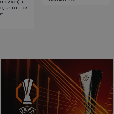
ά αλλάζει
ας μετά τον
ό»
1