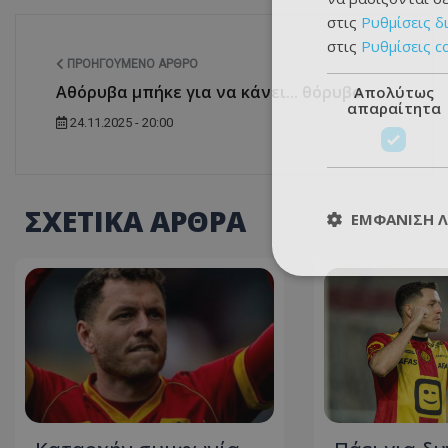
στις
Ρυθμίσεις δ
στις
Ρυθμίσεις c
ΠΡΟΗΓΟΎΜΕΝΟ ΆΡΘΡΟ
Αθόρυβα μπήκε για να κάνει... θόρυβο
Απολύτως
απαραίτητα
24.11.2025 - 20:00
ΣΧΕΤΙΚΑ ΑΡΘΡΑ
ΕΜΦΆΝΙΣΗ 