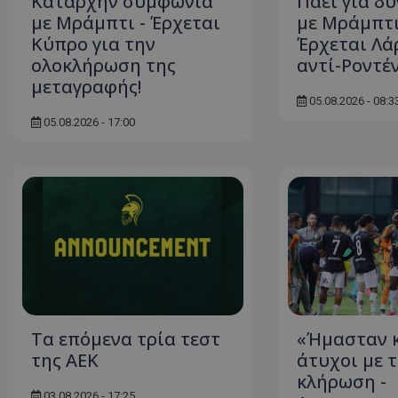
Καταρχήν συμφωνία
Πάει για δ
με Μράμπτι - Έρχεται
με Μράμπτι
Κύπρο για την
Έρχεται Λάρ
ολοκλήρωση της
αντί-Ροντέ
μεταγραφής!
05.08.2026 - 08:3
05.08.2026 - 17:00
Τα επόμενα τρία τεστ
«Ήμασταν κ
της ΑΕΚ
άτυχοι με 
κλήρωση -
03.08.2026 - 17:25