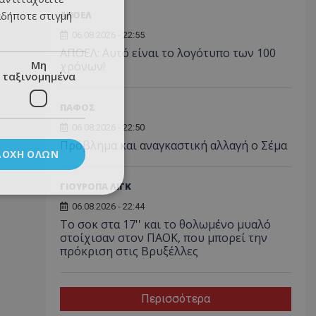
αδήποτε στιγμή
ΑΠΟΕΛ
06.08.2026 - 22:55
ΑΠΟΕΛ: Αυτό είναι το λογότυπο των 100
Μη
χρόνων!
ταξινομημένα
ΠΑΦΟΣ
06.08.2026 - 22:50
Πρόβλημα και αναγκαστική αλλαγή ο Σέμα
ΔΟΧΉ ΌΛΩΝ
ΓΙΟΥΡΟΠΑ ΛΙΓΚ
06.08.2026 - 22:44
Το σοκ στα 17'' και το θολωμένο μυαλό
στοίχισαν στον ΠΑΟΚ, που μπορεί την
πρόκριση στις Βρυξέλλες
Περισσότερα