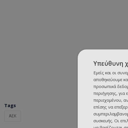
Υπεύθυνη 
Εμείς και οι συν
αποθηκεύουμε κα
προσωπικά δεδομ
περιήγησης, για 
περιεχομένου, α
Tags
επίσης να επεξε
συμπεριλαμβανομ
ΑΕΚ
συσκευής. Οι επ
να βασίζονται σε