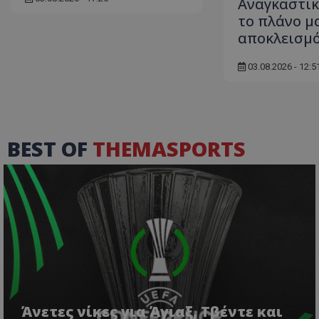
Αναγκαστικ
το πλάνο μ
αποκλεισμ
03.08.2026 - 12:5
BEST OF
THEMASPORTS
Άνετες νίκες για Άγιαξ, Τβέντε και