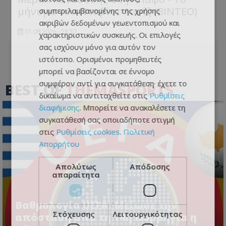
μήνυμα του Νταβίντ Λουίζ (ΒΙΝΤΕΟ)
συμπεριλαμβανομένης της χρήσης
ακριβών δεδομένων γεωεντοπισμού και
01.08.2026 - 23:37
χαρακτηριστικών συσκευής. Οι επιλογές
σας ισχύουν μόνο για αυτόν τον
ιστότοπο. Ορισμένοι προμηθευτές
μπορεί να βασίζονται σε έννομο
συμφέρον αντί για συγκατάθεση· έχετε το
BEST OF
THEMASPORTS
δικαίωμα να αντιταχθείτε στις
Ρυθμίσεις
διαφήμισης
. Μπορείτε να ανακαλέσετε τη
συγκατάθεσή σας οποιαδήποτε στιγμή
στις
Ρυθμίσεις cookies
.
Πολιτική
Απορρήτου
Απολύτως
Απόδοσης
απαραίτητα
Βαθμολογία UEFA: Μείωσε την
Στόχευσης
Λειτουργικότητας
απόσταση από τη 14η Νορβηγία η