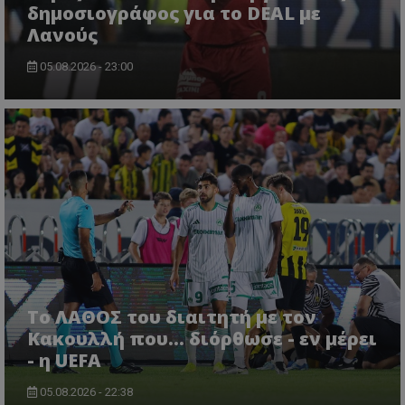
δημοσιογράφος για το DEAL με
Λανούς
05.08.2026 - 23:00
Το ΛΑΘΟΣ του διαιτητή με τον
Κακουλλή που... διόρθωσε - εν μέρει
- η UEFA
05.08.2026 - 22:38