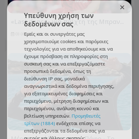
×
Υπεύθυνη χρήση των
«Last dance» για παίχτη της Μπραν...
δεδομένων σας
Εμείς και οι συνεργάτες μας
03.08.2026 - 07:15
χρησιμοποιούμε cookies και παρόμοιες
τεχνολογίες για να αποθηκεύουμε και να
έχουμε πρόσβαση σε πληροφορίες στη
συσκευή σας και να επεξεργαζόμαστε
προσωπικά δεδομένα, όπως τη
διεύθυνση IP σας, μοναδικά
αναγνωριστικά και δεδομένα περιήγησης,
για εξατομικευμένες διαφημίσεις και
περιεχόμενο, μέτρηση διαφημίσεων και
περιεχομένου, ανάλυση κοινού και
βελτίωση υπηρεσιών.
Προμηθευτές
τρίτων (1884)
ενδέχεται επίσης να
επεξεργάζονται τα δεδομένα σας για
Μέρα... κατάδυσης στην Πάφο - Το
αυτούς και άλλους σκοπούς,