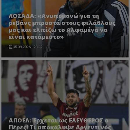
ΛΟΣΑΔΑ: «Ανυπομονώ για τη
ρεβάνς μπροστά στους φιλάθλους
μας και ελπίζω το Αλφαμέγα να
είναι κατάμεστο»
05.08.2026 - 23:12
ΑΠΟΕΛ: Έρχεται ως ΕΛΕΥΘΕΡΟΣ ο
Πέρες! Τι αποκάλυψε Αργεντινός