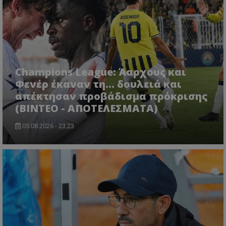
Champions League: Άαρχους και
Φενέρ έκαναν τη... δουλειά και
απέκτησαν προβάδισμα πρόκρισης
(ΒΙΝΤΕΟ - ΑΠΟΤΕΛΕΣΜΑΤΑ)
05.08.2026 - 23:23