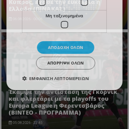
Κύπρος, έχασε την ευκαιρία η
Ελλάδα (ΠΙΝΑΚΑΣ)
Μη ταξινομημένα
06.08.2026 - 00:06
ΑΠΟΔΟΧΉ ΌΛΩΝ
ΑΠΌΡΡΙΨΗ ΌΛΩΝ
ΕΜΦΆΝΙΣΗ ΛΕΠΤΟΜΕΡΕΙΏΝ
Έκαμψε την αντίσταση της Γκόρνικ
και φλερτάρει με τα playoffs του
Europa League η Φερεντσβάρος
(ΒΙΝΤΕΟ - ΠΡΟΓΡΑΜΜΑ)
05.08.2026 - 23:45