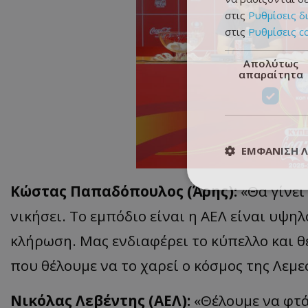
στις
Ρυθμίσεις δ
στις
Ρυθμίσεις c
Απολύτως
απαραίτητα
ΕΜΦΆΝΙΣΗ 
Κώστας Παπαδόπουλος (Άρης):
«Θα γίνει
νικήσει. Το εμπόδιο είναι η ΑΕΛ είναι υψη
κλήρωση. Μας ενδιαφέρει το κύπελλο και θ
που θέλουμε να το χαρεί ο κόσμος της Λεμε
Νικόλας Λεβέντης (ΑΕΛ):
«Θέλουμε να φτά