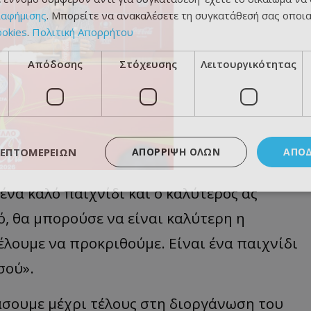
ιαφήμισης
. Μπορείτε να ανακαλέσετε τη συγκατάθεσή σας οποι
ookies
.
Πολιτική Απορρήτου
Απόδοσης
Στόχευσης
Λειτουργικότητας
ΛΕΠΤΟΜΕΡΕΙΏΝ
ΑΠΌΡΡΙΨΗ ΌΛΩΝ
ΑΠΟ
 ένα καλό παιχνίδι και ο καλύτερος ας
λό, θα μπορούσε να είναι καλύτερη η
έλουμε να προκριθούμε. Είναι ένα παιχνίδι
σού».
σουμε μέχρι τέλους στη διοργάνωση του