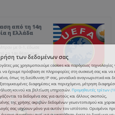
αση από τη 14η
ρία η Ελλάδα
Μπραν με 0-1, έδωσε
πό τη 14η θέση στην
χρήση των δεδομένων σας
εργάτες μας χρησιμοποιούμε cookies και παρόμοιες τεχνολογίες 
ι να έχουμε πρόσβαση σε πληροφορίες στη συσκευή σας και να
ένα, όπως τη διεύθυνση IP σας, μοναδικά αναγνωριστικά και 
εξατομικευμένες διαφημίσεις και περιεχόμενο, μέτρηση διαφημίσ
νάλυση κοινού και βελτίωση υπηρεσιών.
Προμηθευτές τρίτων (1
ργάζονται τα δεδομένα σας για αυτούς και άλλους σκοπούς,
ένης της χρήσης ακριβών δεδομένων γεωεντοπισμού και χαρακ
ιλογές σας ισχύουν μόνο για αυτόν τον ιστότοπο. Ορισμένοι πρ
 έννομο συμφέρον αντί για συγκατάθεση· έχετε το δικαίωμα να