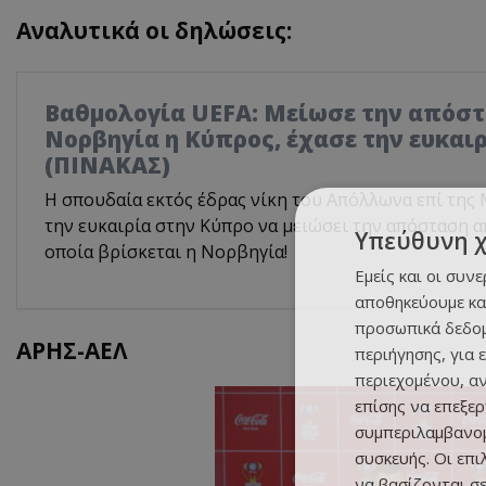
Αναλυτικά οι δηλώσεις:
Βαθμολογία UEFA: Μείωσε την απόστ
Νορβηγία η Κύπρος, έχασε την ευκαι
(ΠΙΝΑΚΑΣ)
Η σπουδαία εκτός έδρας νίκη του Απόλλωνα επί της 
την ευκαιρία στην Κύπρο να μειώσει την απόσταση α
Υπεύθυνη 
οποία βρίσκεται η Νορβηγία!
Εμείς και οι συν
αποθηκεύουμε κα
προσωπικά δεδομ
ΑΡΗΣ-ΑΕΛ
περιήγησης, για 
περιεχομένου, α
επίσης να επεξε
συμπεριλαμβανομ
συσκευής. Οι επ
να βασίζονται σε