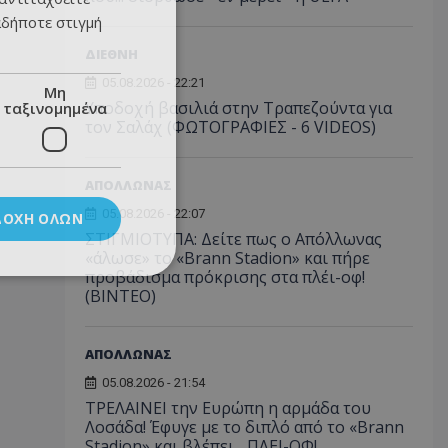
αδήποτε στιγμή
ΔΙΕΘΝΗ
05.08.2026 - 22:21
Μη
Υποδοχή βασιλιά στην Τραπεζούντα για
ταξινομημένα
τον Σαλάχ (ΦΩΤΟΓΡΑΦΙΕΣ - 6 VIDEOS)
ΑΠΟΛΛΩΝΑΣ
05.08.2026 - 22:07
ΔΟΧΉ ΌΛΩΝ
ΣΤΙΓΜΙΟΤΥΠΑ: Δείτε πως ο Απόλλωνας
«άλωσε» το «Brann Stadion» και πήρε
προβάδισμα πρόκρισης στα πλέι-οφ!
(ΒΙΝΤΕΟ)
ΑΠΟΛΛΩΝΑΣ
05.08.2026 - 21:54
ΤΡΕΛΑΙΝΕΙ την Ευρώπη η αρμάδα του
Λοσάδα! Έφυγε με το διπλό από το «Brann
Stadion» και βλέπει... ΠΛΕΙ-ΟΦ!