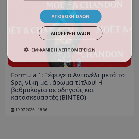
ΑΠΟΔΟΧΉ ΌΛΩΝ
ΑΠΌΡΡΙΨΗ ΌΛΩΝ
ΕΜΦΆΝΙΣΗ ΛΕΠΤΟΜΕΡΕΙΏΝ
Formula 1: Ξέφυγε ο Αντονέλι μετά το
Spa, νίκη με... άρωμα τίτλου! Η
βαθμολογία σε οδηγούς και
κατασκευαστές (ΒΙΝΤΕΟ)
19.07.2026 - 18:36