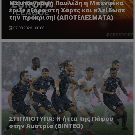
Με υπογραφή Παυλίδη η Μπενφίκα
έριξε εξάρα στη Χαρτς και κλείδωσε
την πρόκριση! (ΑΠΟΤΕΛΕΣΜΑΤΑ)
07.08.2026 - 00:08
ΣΤΙΓΜΙΟΤΥΠΑ: Η ήττα της Πάφου
στην Αυστρία (ΒΙΝΤΕΟ)