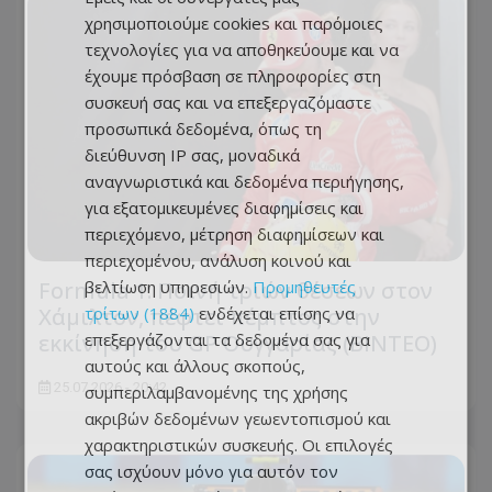
χρησιμοποιούμε cookies και παρόμοιες
τεχνολογίες για να αποθηκεύουμε και να
έχουμε πρόσβαση σε πληροφορίες στη
συσκευή σας και να επεξεργαζόμαστε
προσωπικά δεδομένα, όπως τη
διεύθυνση IP σας, μοναδικά
αναγνωριστικά και δεδομένα περιήγησης,
για εξατομικευμένες διαφημίσεις και
περιεχόμενο, μέτρηση διαφημίσεων και
περιεχομένου, ανάλυση κοινού και
Formula 1: Ποινή τριών θέσεων στον
βελτίωση υπηρεσιών.
Προμηθευτές
Χάμιλτον, πέφτει πέμπτος στην
τρίτων (1884)
ενδέχεται επίσης να
εκκίνηση του GP Ουγγαρίας (ΒΙΝΤΕΟ)
επεξεργάζονται τα δεδομένα σας για
αυτούς και άλλους σκοπούς,
25.07.2026 - 20:42
συμπεριλαμβανομένης της χρήσης
ακριβών δεδομένων γεωεντοπισμού και
χαρακτηριστικών συσκευής. Οι επιλογές
σας ισχύουν μόνο για αυτόν τον