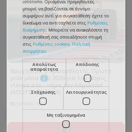
ιστότοπο. Ορισμένοι προμηθευτές
μπορεί να βασίζονται σε έννομο
συμφέρον αντί για συγκατάθεση· έχετε το
δικαίωμα να αντιταχθείτε στις
Ρυθμίσεις
διαφήμισης
. Μπορείτε να ανακαλέσετε τη
συγκατάθεσή σας οποιαδήποτε στιγμή
στις
Ρυθμίσεις cookies
.
Πολιτική
Απορρήτου
Απολύτως
Απόδοσης
απαραίτητα
Βρυχήθηκε ο πρωταθλητής: Πρώτη
pole μέσα στο 2026 για τον Νόρις,
νίκησε στο... νήμα τον Χάμιλτον!
(ΑΠΟΤΕΛΕΣΜΑΤΑ)
Στόχευσης
Λειτουργικότητας
25.07.2026 - 19:27
Μη ταξινομημένα