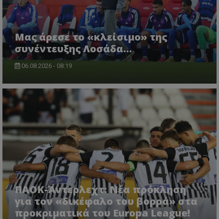
Μας άρεσε το «κλείσιμο» της
συνέντευξης Λοσάδα…
06.08.2026 - 08:19
ΠΑΟΚ-Άντερλεχτ: Νέα πρόκληση
για τον «δικέφαλο του βορρά» στα
προκριματικά του Europa League!