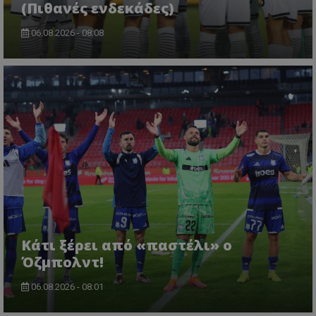
(Πιθανές ενδεκάδες)
06.08.2026 - 08:08
Κάτι ξέρει από «παστέλι» ο
Όζμπολντ!
06.08.2026 - 08:01