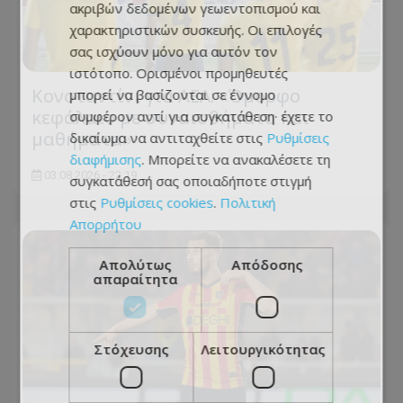
ακριβών δεδομένων γεωεντοπισμού και
χαρακτηριστικών συσκευής. Οι επιλογές
σας ισχύουν μόνο για αυτόν τον
ιστότοπο. Ορισμένοι προμηθευτές
Κονσταντίνι για ΑΕΛ: «Όμορφο
μπορεί να βασίζονται σε έννομο
κεφάλαιο με συναισθήματα και
συμφέρον αντί για συγκατάθεση· έχετε το
μαθήματα»
δικαίωμα να αντιταχθείτε στις
Ρυθμίσεις
διαφήμισης
. Μπορείτε να ανακαλέσετε τη
03.08.2026 - 22:19
συγκατάθεσή σας οποιαδήποτε στιγμή
στις
Ρυθμίσεις cookies
.
Πολιτική
Απορρήτου
Απολύτως
Απόδοσης
απαραίτητα
Στόχευσης
Λειτουργικότητας