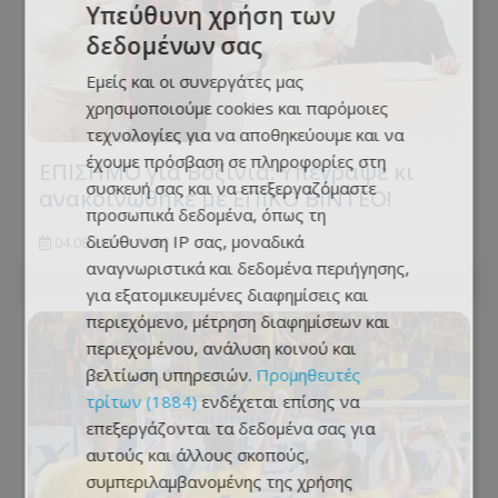
Υπεύθυνη χρήση των
δεδομένων σας
Εμείς και οι συνεργάτες μας
χρησιμοποιούμε cookies και παρόμοιες
τεχνολογίες για να αποθηκεύουμε και να
έχουμε πρόσβαση σε πληροφορίες στη
ΕΠΙΣΗΜΟ για Βοζίνια: Υπέγραψε κι
συσκευή σας και να επεξεργαζόμαστε
ανακοινώθηκε με ΕΠΙΚΟ ΒΙΝΤΕΟ!
προσωπικά δεδομένα, όπως τη
διεύθυνση IP σας, μοναδικά
04.08.2026 - 10:05
αναγνωριστικά και δεδομένα περιήγησης,
για εξατομικευμένες διαφημίσεις και
περιεχόμενο, μέτρηση διαφημίσεων και
περιεχομένου, ανάλυση κοινού και
βελτίωση υπηρεσιών.
Προμηθευτές
τρίτων (1884)
ενδέχεται επίσης να
επεξεργάζονται τα δεδομένα σας για
αυτούς και άλλους σκοπούς,
συμπεριλαμβανομένης της χρήσης