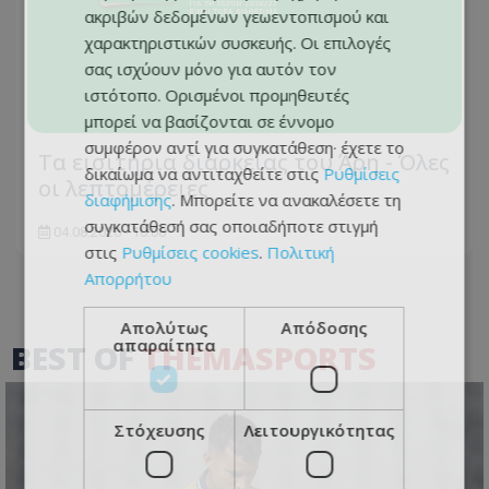
ακριβών δεδομένων γεωεντοπισμού και
χαρακτηριστικών συσκευής. Οι επιλογές
σας ισχύουν μόνο για αυτόν τον
ιστότοπο. Ορισμένοι προμηθευτές
μπορεί να βασίζονται σε έννομο
συμφέρον αντί για συγκατάθεση· έχετε το
Τα εισιτήρια διαρκείας του Άρη - Όλες
δικαίωμα να αντιταχθείτε στις
Ρυθμίσεις
οι λεπτομέρειες
διαφήμισης
. Μπορείτε να ανακαλέσετε τη
συγκατάθεσή σας οποιαδήποτε στιγμή
04.08.2026 - 10:08
στις
Ρυθμίσεις cookies
.
Πολιτική
Απορρήτου
Απολύτως
Απόδοσης
απαραίτητα
BEST OF
THEMASPORTS
Στόχευσης
Λειτουργικότητας