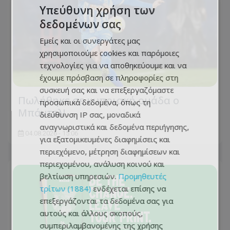
Υπεύθυνη χρήση των
δεδομένων σας
Εμείς και οι συνεργάτες μας
χρησιμοποιούμε cookies και παρόμοιες
τεχνολογίες για να αποθηκεύουμε και να
έχουμε πρόσβαση σε πληροφορίες στη
συσκευή σας και να επεξεργαζόμαστε
Πωλήθηκε σε κυπριακή ομάδα ο
προσωπικά δεδομένα, όπως τη
Μπάντελ!
διεύθυνση IP σας, μοναδικά
αναγνωριστικά και δεδομένα περιήγησης,
04.08.2026 - 15:06
για εξατομικευμένες διαφημίσεις και
περιεχόμενο, μέτρηση διαφημίσεων και
περιεχομένου, ανάλυση κοινού και
βελτίωση υπηρεσιών.
Προμηθευτές
τρίτων (1884)
ενδέχεται επίσης να
επεξεργάζονται τα δεδομένα σας για
αυτούς και άλλους σκοπούς,
συμπεριλαμβανομένης της χρήσης