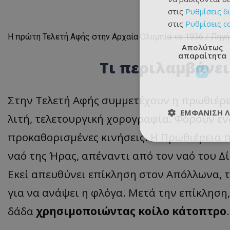
στις
Ρυθμίσεις δ
στις
Ρυθμίσεις c
Η πρώτη Τελετή Αφής στην Αρχαία Ολυμπία το 1936 / Πηγή
Απολύτως
απαραίτητα
Τι περιλαμβάνει
Στην Τελετή Αφής συμμετέχουν η πρωθιέρεια
ΕΜΦΆΝΙΣΗ 
λιτή, τελετουργική χορογραφία. Φορούν ε
προκαθορισμένες κινήσεις. Η Πρωθιέρεια 
ναό της Ήρας, απέναντι από τον ναό του Δ
Εκεί απευθύνει επίκληση στον Απόλλωνα, τ
για να ανάψει η φλόγα. Μετά την επίκληση
δάδα
χρησιμοποιώντας κοίλο κάτοπτρο
.