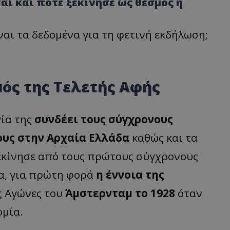
αι και πότε ξεκίνησε ως θεσμός η
ναι τα δεδομένα για τη φετινή εκδήλωση;
μός της Τελετής Αφής
γία της
συνδέει τους σύγχρονους
ους στην Αρχαία Ελλάδα
καθώς και τα
ξεκίνησε από τους πρώτους σύγχρονους
α, για πρώτη φορά
η έννοια της
 Αγώνες του
Άμστερνταμ το 1928
όταν
ομία.