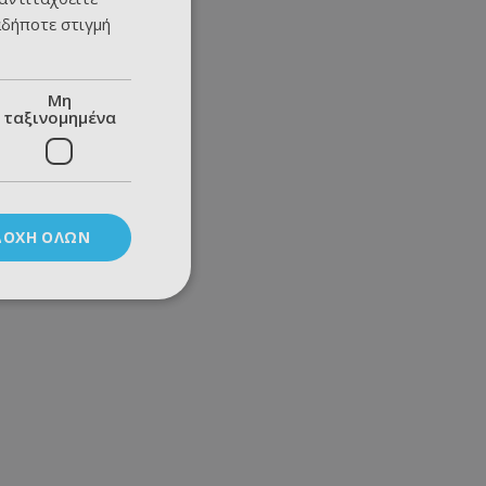
αδήποτε στιγμή
Μη
ταξινομημένα
ΔΟΧΉ ΌΛΩΝ