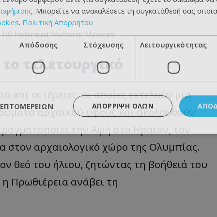
ιαφήμισης
. Μπορείτε να ανακαλέσετε τη συγκατάθεσή σας οποι
ookies
.
Πολιτική Απορρήτου
: US Holocaust Memorial Museum
Απόδοσης
Στόχευσης
Λειτουργικότητας
 το τελετουργικό
 και οι ιέρειες, οι οποίες εκτελούν μια
ΛΕΠΤΟΜΕΡΕΙΏΝ
ΑΠΌΡΡΙΨΗ ΌΛΩΝ
ΑΠΟ
νδύματα αρχαϊκού ύφους και ακολουθούν
πραγματοποιεί την Αφή στο Ηραίον, τον
ία στον αρχαιολογικό χώρο της Ολυμπίας.
ον θεό του ήλιου, ζητώντας τη βοήθειά του
, η Πρωθιέρεια ανάβει τη