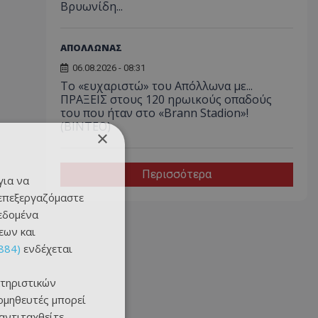
Βρυωνίδη...
ΑΠΟΛΛΩΝΑΣ
06.08.2026 - 08:31
Το «ευχαριστώ» του Απόλλωνα με...
ΠΡΑΞΕΙΣ στους 120 ηρωικούς οπαδούς
του που ήταν στο «Brann Stadion»!
(ΒΙΝΤΕΟ)
×
Περισσότερα
για να
 επεξεργαζόμαστε
δεδομένα
εων και
884)
ενδέχεται
τηριστικών
ομηθευτές μπορεί
 αντιταχθείτε