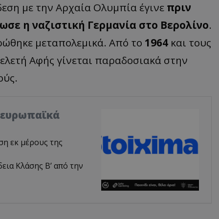
εση με την Αρχαία Ολυμπία έγινε
πριν
ωσε η ναζιστική Γερμανία στο Βερολίνο
.
ερώθηκε μεταπολεμικά. Από το
1964
και τους
ελετή Αφής γίνεται παραδοσιακά στην
ούς.
α ευρωπαϊκά
ση εκ μέρους της
άδεια Κλάσης Β’ από την