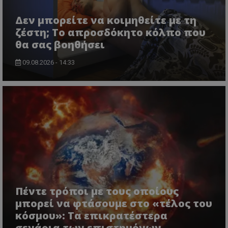
Δεν μπορείτε να κοιμηθείτε με τη
ζέστη; Το απροσδόκητο κόλπο που
θα σας βοηθήσει
09.08.2026 - 14:33
Πέντε τρόποι με τους οποίους
μπορεί να φτάσουμε στο «τέλος του
κόσμου»: Τα επικρατέστερα
σενάρια των επιστημόνων