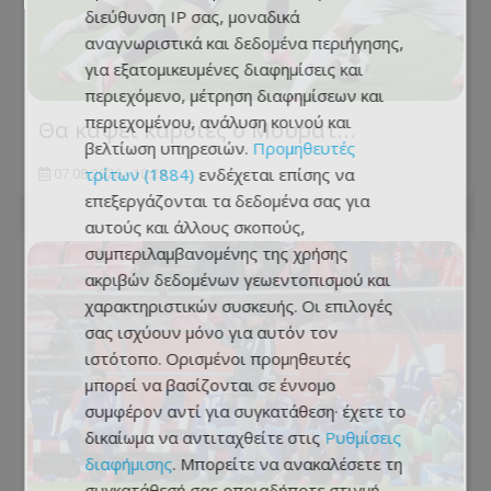
διεύθυνση IP σας, μοναδικά
αναγνωριστικά και δεδομένα περιήγησης,
για εξατομικευμένες διαφημίσεις και
περιεχόμενο, μέτρηση διαφημίσεων και
περιεχομένου, ανάλυση κοινού και
Θα κάψει καρδιές ο Μουράτ…
βελτίωση υπηρεσιών.
Προμηθευτές
τρίτων (1884)
ενδέχεται επίσης να
07.08.2026 - 10:28
επεξεργάζονται τα δεδομένα σας για
αυτούς και άλλους σκοπούς,
συμπεριλαμβανομένης της χρήσης
ακριβών δεδομένων γεωεντοπισμού και
χαρακτηριστικών συσκευής. Οι επιλογές
σας ισχύουν μόνο για αυτόν τον
ιστότοπο. Ορισμένοι προμηθευτές
μπορεί να βασίζονται σε έννομο
συμφέρον αντί για συγκατάθεση· έχετε το
δικαίωμα να αντιταχθείτε στις
Ρυθμίσεις
διαφήμισης
. Μπορείτε να ανακαλέσετε τη
συγκατάθεσή σας οποιαδήποτε στιγμή