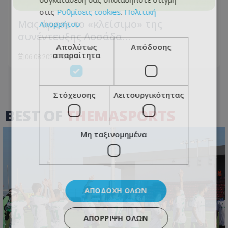
στις
Ρυθμίσεις cookies
.
Πολιτική
Μας άρεσε το «κλείσιμο» της
Απορρήτου
συνέντευξης Λοσάδα…
Απολύτως
Απόδοσης
απαραίτητα
06.08.2026 - 08:19
Στόχευσης
Λειτουργικότητας
BEST OF
THEMASPORTS
Μη ταξινομημένα
ΑΠΟΔΟΧΉ ΌΛΩΝ
ΑΠΌΡΡΙΨΗ ΌΛΩΝ