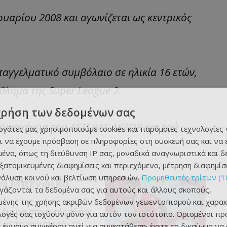
υαρίου 2008 και αγωνίζεται ως κεντρικός
παγγελματικό συμβόλαιο σε ηλικία 16 ετών,
θλημα της Super League 2.
χρήση των δεδομένων σας
οικογένεια του ASTERAS AKTOR και τού
εργάτες μας χρησιμοποιούμε cookies και παρόμοιες τεχνολογίες 
ι να έχουμε πρόσβαση σε πληροφορίες στη συσκευή σας και να
ένα, όπως τη διεύθυνση IP σας, μοναδικά αναγνωριστικά και 
εξατομικευμένες διαφημίσεις και περιεχόμενο, μέτρηση διαφημίσ
νάλυση κοινού και βελτίωση υπηρεσιών.
Προμηθευτές τρίτων (1
ην Μπενφίκα
ργάζονται τα δεδομένα σας για αυτούς και άλλους σκοπούς,
ένης της χρήσης ακριβών δεδομένων γεωεντοπισμού και χαρακ
 έμεινε στο εντός έδρας
ιλογές σας ισχύουν μόνο για αυτόν τον ιστότοπο. Ορισμένοι πρ
 με το «αριστερό» το
 έννομο συμφέρον αντί για συγκατάθεση· έχετε το δικαίωμα να