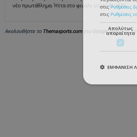
νέο πρωτάθλημα. Ήττα στο φινάλε για τη Ρίο Άβε.
στις
Ρυθμίσεις δ
στις
Ρυθμίσεις c
Απολύτως
Ακολουθήστε το
Themasports.com στο Google News
και μά
απαραίτητα
ΕΜΦΆΝΙΣΗ 