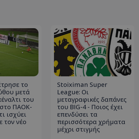
έτρησε το
Stoiximan Super
ύθου μετά
League: Οι
πέναλτι του
μεταγραφικές δαπάνες
στο ΠΑΟΚ-
του BIG-4 - Ποιος έχει
τι ισχύει
επενδύσει τα
 τον νέο
περισσότερα χρήματα
μέχρι στιγμής