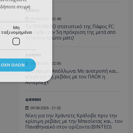
αδήποτε στιγμή
ΠΑΦΟΣ
09.08.2026 - 22:48
Το ΤΡΟΜΕΡΟ στατιστικό της Πάφος FC:
Μη
Κυνηγάει την 5η πρόκριση της μετά από
ταξινομημένα
ήττα στο πρώτο ματς!
ΔΙΕΘΝΗ
09.08.2026 - 22:06
ΔΟΧΉ ΌΛΩΝ
Ενδιαφέρει Απόλλωνα: Με ανατροπή και...
φτερά για τη ρεβάνς με τον ΠΑΟΚ η
Άντερλεχτ
ΔΙΕΘΝΗ
09.08.2026 - 21:52
Νίκη για την Χράντετς Κράλοβε πριν την
κρίσιμη ρεβάνς με την Μπεσίκτας και... τον
Παναθηναϊκό στον ορίζοντα (ΒΙΝΤΕΟ)