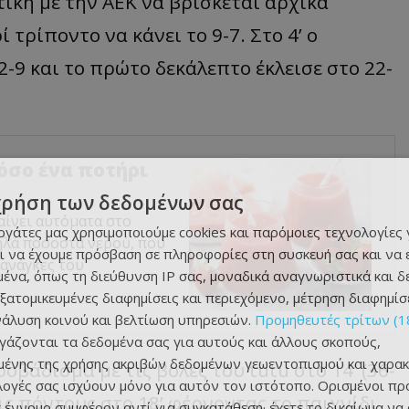
ική με την ΑΕΚ να βρίσκεται αρχικά
ί τρίποντο να κάνει το 9-7. Στο 4’ ο
2-9 και το πρώτο δεκάλεπτο έκλεισε στο 22-
όσο ένα ποτήρι
χρήση των δεδομένων σας
αίνει αυτόματα στο
εργάτες μας χρησιμοποιούμε cookies και παρόμοιες τεχνολογίες 
ηλά ποσοστά νερού, που
ι να έχουμε πρόσβαση σε πληροφορίες στη συσκευή σας και να
ανάγκες του
ένα, όπως τη διεύθυνση IP σας, μοναδικά αναγνωριστικά και 
εξατομικευμένες διαφημίσεις και περιεχόμενο, μέτρηση διαφημίσ
νάλυση κοινού και βελτίωση υπηρεσιών.
Προμηθευτές τρίτων (1
ργάζονται τα δεδομένα σας για αυτούς και άλλους σκοπούς,
ένης της χρήσης ακριβών δεδομένων γεωεντοπισμού και χαρακ
βάδισμα με τις βολές του tutu στο 14’ (36-
ιλογές σας ισχύουν μόνο για αυτόν τον ιστότοπο. Ορισμένοι πρ
ις πόντους στο 18’ φέρνοντας το παιχνίδι
 έννομο συμφέρον αντί για συγκατάθεση· έχετε το δικαίωμα να