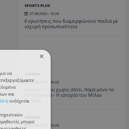
SPORTS PLUS
07.08.2026 - 16:36
6 ερωτήσεις που διαμορφώνουν παιδιά με
ισχυρή προσωπικότητα
×
για να
ΔΙΕΘΝΗ
 επεξεργαζόμαστε
07.08.2026 - 16:35
δεδομένα
Από τα 11 του χωρίς σπίτι, παρά μόνο το
εων και
ποδόσφαιρο - Η ιστορία του Μίλαν
Βιτάλις
884)
ενδέχεται
τηριστικών
ΔΙΕΘΝΗ
ομηθευτές μπορεί
07.08.2026 - 16:20
 αντιταχθείτε