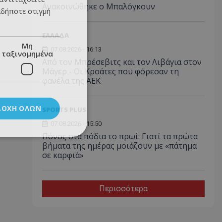
Ανακοινώθηκε ο Μπαλόγκουν
αδήποτε στιγμή
ΕΛΛΑΔΑ
Μη
07.08.2026 - 16:13
ταξινομημένα
Από τον Μπρέσεβιτς και τον Λιβάγια στον
Μάγερ - Οι Κροάτες που φόρεσαν τη
φανέλα της ΑΕΚ
ΔΟΧΉ ΌΛΩΝ
SPORTS PLUS
07.08.2026 - 15:50
Πόνος στα πόδια το πρωί: Γιατί τα πρώτα
βήματα της ημέρας μοιάζουν με «πάτημα
σε καρφιά»
Περισσότερα