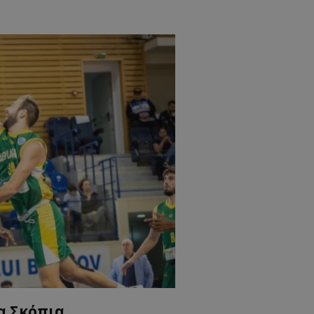
α Σκόπια