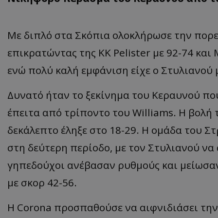
Με διπλό στα Σκόπια ολοκλήρωσε την πορεί
επικρατώντας της KK Pelister με 92-74 και 
ενώ πολύ καλή εμφάνιση είχε ο Στυλιανού 
Δυνατό ήταν το ξεκίνημα του Κεραυνού που
έπειτα από τρίποντο του Williams. Η βολή το
δεκάλεπτο έληξε στο 18-29. Η ομάδα του Στ
στη δεύτερη περίοδο, με τον Στυλιανού να 
γηπεδούχοι ανέβασαν ρυθμούς και μείωσαν 
με σκορ 42-56.
Η Corona προσπαθούσε να αιφνιδιάσει την 